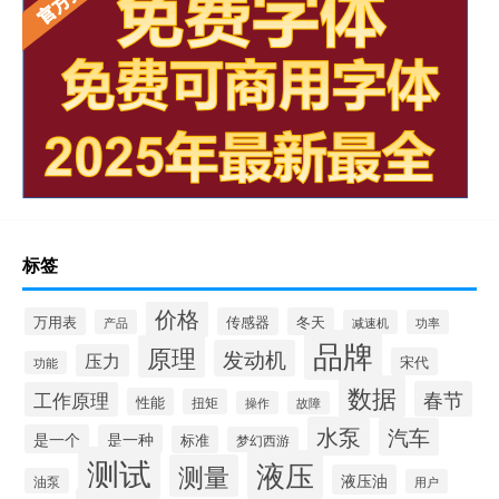
标签
价格
万用表
传感器
冬天
产品
减速机
功率
品牌
原理
发动机
压力
宋代
功能
数据
春节
工作原理
性能
扭矩
操作
故障
水泵
汽车
是一个
是一种
标准
梦幻西游
测试
液压
测量
液压油
油泵
用户