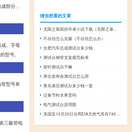
组成部分，
猜你想看的文章
无限之基因掠夺者小说下载（无限之基因掠夺者）
不自信怎么克服（不自信怎么办）
组成。字母
合肥汽车总成测试台多少钱
管的型号。
测试台钢管支架规范标准
探针测试台干嘛
养生壶寿命测试台怎么用
油管型号有
青岛液压测试台多少钱一套
过春节时水果贵吗
电气测试台原理图
美国至10月20日当周EIA天然气库存740亿立方英尺预期800亿立方英尺前值970亿立方英尺
表三极管电