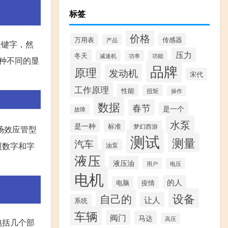
标签
价格
万用表
传感器
产品
关键字，然
压力
冬天
减速机
功率
功能
种不同的显
品牌
原理
发动机
宋代
工作原理
性能
扭矩
操作
数据
春节
是一个
故障
水泵
是一种
标准
梦幻西游
场效应管型
测试
测量
汽车
照数字和字
油泵
液压
液压油
用户
电压
电机
的人
电脑
疫情
设备
自己的
让人
系统
车辆
阀门
马达
高压
包括几个部