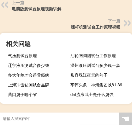
上一篇
电脑版测试台原理视频讲解
下一篇
螺杆机测试台工作原理视频
相关问题
气压测试台原理
油轮闸阀测试台工作原理
辽宁液压测试台多少钱
温州液压测试台多少钱一套
多大年龄才会得骨癌病
形容珠江夜景的句子
上海冲击钻测试台品牌
车评头条：神州集团以81.396亿元人民币的价格收购宝沃汽车67%股份
营口属于哪个省
dnf流浪武士走什么属强
☚