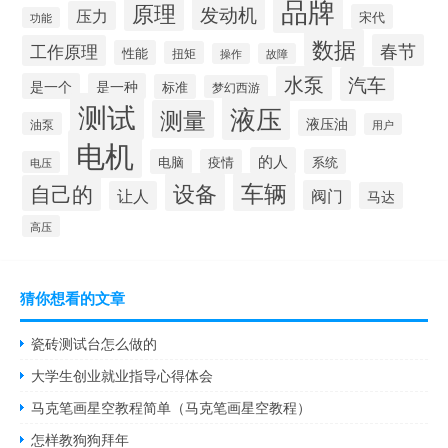
品牌
原理
发动机
压力
宋代
功能
数据
春节
工作原理
性能
扭矩
操作
故障
水泵
汽车
是一个
是一种
标准
梦幻西游
测试
液压
测量
液压油
油泵
用户
电机
的人
电脑
疫情
系统
电压
设备
车辆
自己的
阀门
让人
马达
高压
猜你想看的文章
瓷砖测试台怎么做的
大学生创业就业指导心得体会
马克笔画星空教程简单（马克笔画星空教程）
怎样教狗狗拜年