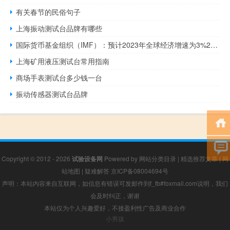
有关春节的民俗句子
上海振动测试台品牌有哪些
国际货币基金组织（IMF）：预计2023年全球经济增速为3%2024年为2.9%
上海矿用液压测试台常用指南
商场手表测试台多少钱一台
振动传感器测试台品牌
Copyright © 2012 - 2026
试验设备网
Powered by
网站分类目录
|
精选推荐文章
|
网
站地图
|
疑难解答
京ICP备08004694号
声明：本站内容来自互联网，如信息有错误可发邮件到f_fb#foxmail.com说明，我们
会及时纠正，谢谢
本站仅为个人兴趣爱好，不接盈利性广告及商业合作
小男孩