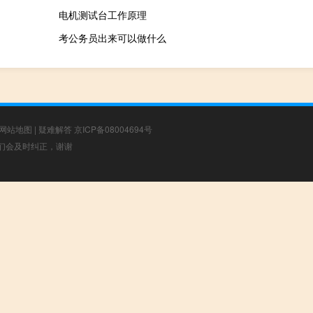
电机测试台工作原理
考公务员出来可以做什么
网站地图
|
疑难解答
京ICP备08004694号
，我们会及时纠正，谢谢