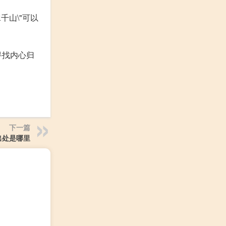
千山\"可以
寻找内心归
下一篇
出处是哪里