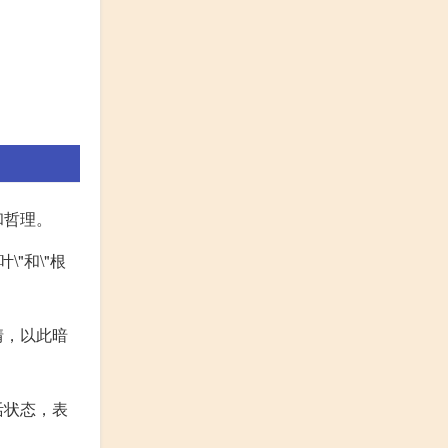
和哲理。
"和\"根
情，以此暗
活状态，表