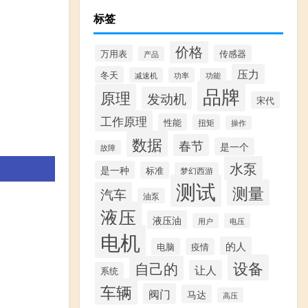
标签
价格
万用表
传感器
产品
压力
冬天
减速机
功率
功能
品牌
原理
发动机
宋代
工作原理
性能
扭矩
操作
数据
春节
是一个
故障
水泵
是一种
标准
梦幻西游
测试
测量
汽车
油泵
液压
液压油
用户
电压
电机
的人
电脑
疫情
设备
自己的
让人
系统
车辆
阀门
马达
高压