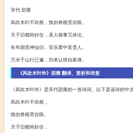
宋代 邵雍
风吹木叶不吹根，慎勿将根苦自陈。
天子旧都闲好住，圣人馀事冗休论。
长年国里神仙侣，安乐窝中富贵人。
万水千山行已遍，归来认得自家身。
《风吹木叶吟》邵雍 翻译、赏析和诗意
《风吹木叶吟》是宋代邵雍的一首诗词。以下是该诗的中
风吹木叶不吹根，
慎勿将根苦自陈。
天子旧都闲好住，