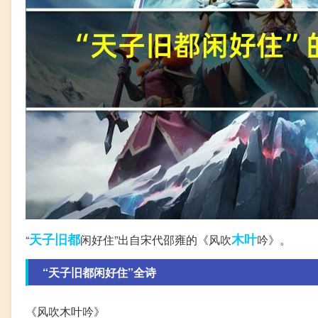
天子
旧都
木叶
“
闲好住”出自宋代邵雍的《风吹
吟》。
“天子旧都闲好住”全诗
《风吹木叶吟》