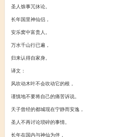
圣人馀事冗休论。
长年国里神仙侣，
安乐窝中富贵人。
万水千山行已遍，
归来认得自家身。
译文：
风吹动木叶不会吹动它的根，
谨慎地不要将自己的痛苦诉说。
天子曾经的都城现在宁静而安逸，
圣人不再讨论琐碎的事情。
长年在国内与神仙为伴，