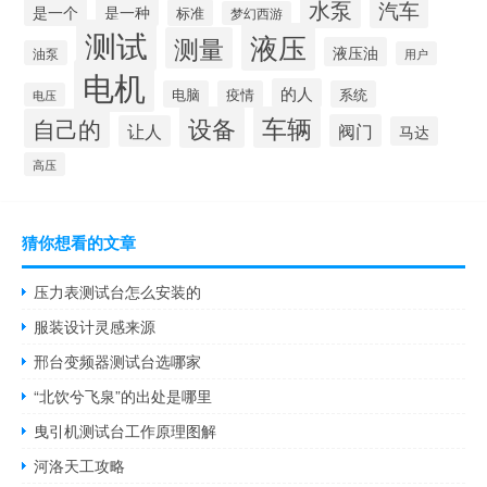
水泵
汽车
是一个
是一种
标准
梦幻西游
测试
液压
测量
液压油
油泵
用户
电机
的人
电脑
疫情
系统
电压
设备
车辆
自己的
阀门
让人
马达
高压
猜你想看的文章
压力表测试台怎么安装的
服装设计灵感来源
邢台变频器测试台选哪家
“北饮兮飞泉”的出处是哪里
曳引机测试台工作原理图解
河洛天工攻略