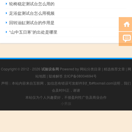
轮椅稳定测试台怎么用的
足浴盆测试台怎么用视频
回转油缸测试台的作用是
“山中五日寒”的出处是哪里
Copyright © 2012 - 2026
试验设备网
Powered by
网站分类目录
|
精选推荐文章
|
网
站地图
|
疑难解答
京ICP备08004694号
声明：本站内容来自互联网，如信息有错误可发邮件到f_fb#foxmail.com说明，我们
会及时纠正，谢谢
本站仅为个人兴趣爱好，不接盈利性广告及商业合作
小男孩