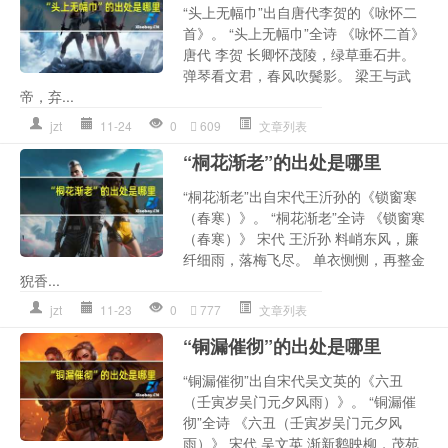
“头上无幅巾”出自唐代李贺的《咏怀二
首》。 “头上无幅巾”全诗 《咏怀二首》
唐代 李贺 长卿怀茂陵，绿草垂石井。
弹琴看文君，春风吹鬓影。 梁王与武
帝，弃...
jzt
11-24
0
609
文章列表
“桐花渐老”的出处是哪里
“桐花渐老”出自宋代王沂孙的《锁窗寒
（春寒）》。 “桐花渐老”全诗 《锁窗寒
（春寒）》 宋代 王沂孙 料峭东风，廉
纤细雨，落梅飞尽。 单衣恻恻，再整金
猊香...
jzt
11-23
0
777
文章列表
“铜漏催彻”的出处是哪里
“铜漏催彻”出自宋代吴文英的《六丑
（壬寅岁吴门元夕风雨）》。 “铜漏催
彻”全诗 《六丑（壬寅岁吴门元夕风
雨）》 宋代 吴文英 渐新鹅映柳，茂苑