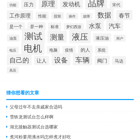
品牌
原理
发动机
压力
宋代
功能
数据
春节
工作原理
性能
扭矩
操作
故障
水泵
汽车
是一个
是一种
标准
梦幻西游
测试
液压
测量
液压油
油泵
用户
电机
的人
电脑
疫情
系统
电压
设备
车辆
自己的
阀门
让人
马达
高压
猜你想看的文章
父母过年不去亲戚家合适吗
雪铁龙测试台怎么样啊
湖北接触器测试台选哪家
煮河粉要用沸水吗怎样煮才好吃