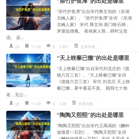
“添竹护鱼潭”的出处是哪里
“添竹护鱼潭”出自宋代释文珦的《东湖
北崦人家》。 “添竹护鱼潭”全诗 《东湖
北崦人家》 宋代 释文珦 柴门映石柟，
茅屋似僧庵。 蚕候家人熟，耕时父老
谙。 设...
jzt
11-22
0
551
文章列表
“天上映藜已懒”的出处是哪里
“天上映藜已懒”出自宋代刘克庄的《揽
镜六言三首》。 “天上映藜已懒”全诗
《揽镜六言三首》 宋代 刘克庄 天上映
藜已懒，雾中看花不真。 顾我七十馀
老，见公...
jzt
11-22
0
26
文章列表
“陶陶又熙熙”的出处是哪里
“陶陶又熙熙”出自宋代王禹偁的《酬种
放徵君一百韵》。 “陶陶又熙熙”全诗
《酬种放徵君一百韵》 宋代 王禹偁 太