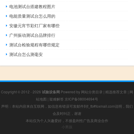
电池测试台搭建教程图片
电能质量测试台怎么用的
安徽元宵节彩灯厂家有哪些
广州振动测试台品牌排行
测试台检验规程有哪些规定
测试台怎么测毫安
Copyright © 2012 - 2026
试验设备网
Powered by
网站分类目录
|
精选推荐文章
|
网
站地图
|
疑难解答
京ICP备08004694号
声明：本站内容来自互联网，如信息有错误可发邮件到f_fb#foxmail.com说明，我们
会及时纠正，谢谢
本站仅为个人兴趣爱好，不接盈利性广告及商业合作
小男孩