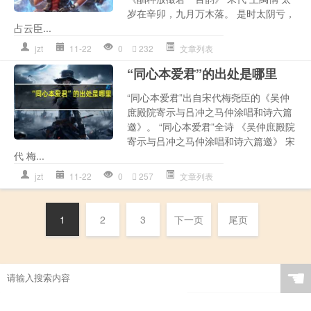
岁在辛卯，九月万木落。 是时太阴亏，
占云臣...
jzt
11-22
0
232
文章列表
“同心本爱君”的出处是哪里
“同心本爱君”出自宋代梅尧臣的《吴仲
庶殿院寄示与吕冲之马仲涂唱和诗六篇
邀》。 “同心本爱君”全诗 《吴仲庶殿院
寄示与吕冲之马仲涂唱和诗六篇邀》 宋
代 梅...
jzt
11-22
0
257
文章列表
1
2
3
下一页
尾页
☚