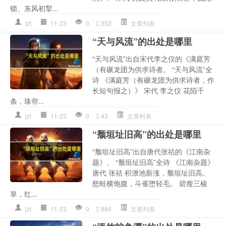
锁、东风初掣...
jzt
11-23
0
352
文章列表
“天与风流”的出处是哪里
“天与风流”出自宋代李之仪的《满庭芳
（有碾龙团为供求诗者。 “天与风流”全
诗 《满庭芳（有碾龙团为供求诗者，作
长短句报之）》 宋代 李之仪 花陌千
条，珠帘...
jzt
11-23
0
43
文章列表
“颓垣址旧高”的出处是哪里
“颓垣址旧高”出自唐代张祜的《江南杂
题》。 “颓垣址旧高”全诗 《江南杂题》
唐代 张祜 积潦池新涨，颓垣址旧高。
怒蛙横饱腹，斗雀堕轻毛。 碧瘦三棱
草，红...
jzt
11-23
0
884
文章列表