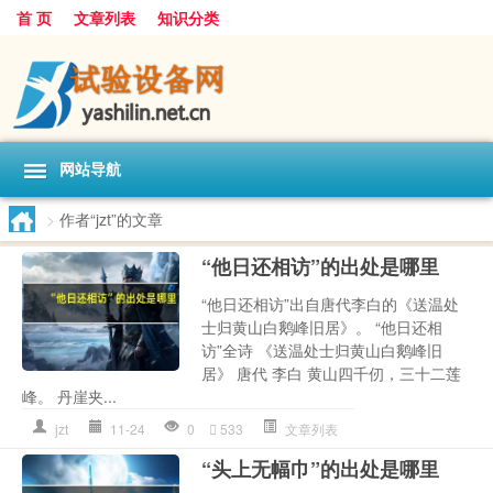
首 页
文章列表
知识分类
网站导航
>
作者“jzt”的文章
“他日还相访”的出处是哪里
“他日还相访”出自唐代李白的《送温处
士归黄山白鹅峰旧居》。 “他日还相
访”全诗 《送温处士归黄山白鹅峰旧
居》 唐代 李白 黄山四千仞，三十二莲
峰。 丹崖夹...
jzt
11-24
0
533
文章列表
“头上无幅巾”的出处是哪里