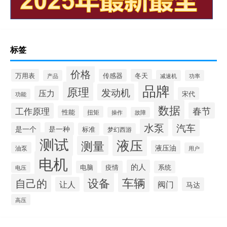
标签
价格
万用表
传感器
冬天
产品
减速机
功率
品牌
原理
发动机
压力
宋代
功能
数据
春节
工作原理
性能
扭矩
操作
故障
水泵
汽车
是一个
是一种
标准
梦幻西游
测试
液压
测量
液压油
油泵
用户
电机
的人
电脑
疫情
系统
电压
设备
车辆
自己的
阀门
让人
马达
高压