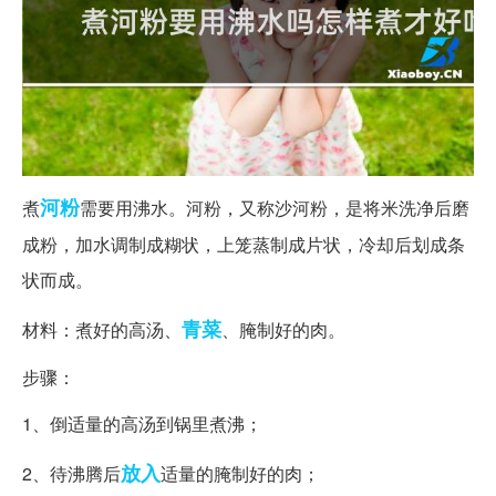
河粉
煮
需要用沸水。河粉，又称沙河粉，是将米洗净后磨
成粉，加水调制成糊状，上笼蒸制成片状，冷却后划成条
状而成。
青菜
材料：煮好的高汤、
、腌制好的肉。
步骤：
1、倒适量的高汤到锅里煮沸；
放入
2、待沸腾后
适量的腌制好的肉；