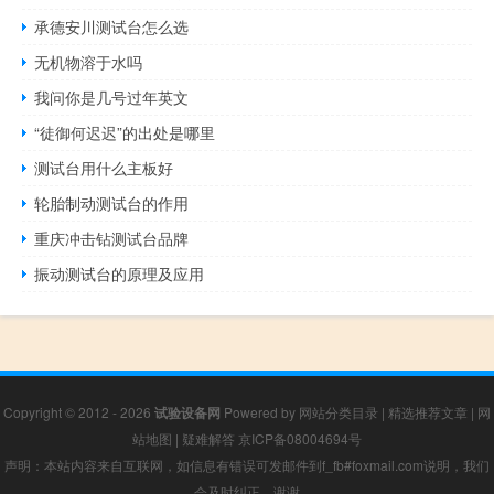
承德安川测试台怎么选
无机物溶于水吗
我问你是几号过年英文
“徒御何迟迟”的出处是哪里
测试台用什么主板好
轮胎制动测试台的作用
重庆冲击钻测试台品牌
振动测试台的原理及应用
Copyright © 2012 - 2026
试验设备网
Powered by
网站分类目录
|
精选推荐文章
|
网
站地图
|
疑难解答
京ICP备08004694号
声明：本站内容来自互联网，如信息有错误可发邮件到f_fb#foxmail.com说明，我们
会及时纠正，谢谢