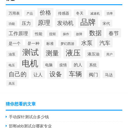
价格
万用表
传感器
冬天
产品
减速机
功率
品牌
原理
发动机
压力
宋代
功能
数据
春节
工作原理
性能
扭矩
操作
故障
水泵
汽车
是一个
是一种
标准
梦幻西游
测试
液压
测量
液压油
油泵
用户
电机
的人
电脑
疫情
系统
电压
设备
车辆
自己的
阀门
让人
马达
高压
猜你想看的文章
手动探针测试台多少钱
邯郸abb测试台哪家专业