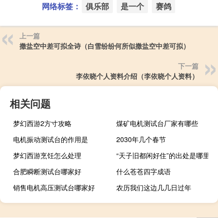
网络标签：
俱乐部
是一个
赛鸽
上一篇
撒盐空中差可拟全诗（白雪纷纷何所似撒盐空中差可拟）
下一篇
李依晓个人资料介绍（李依晓个人资料）
相关问题
梦幻西游2方寸攻略
煤矿电机测试台厂家有哪些
电机振动测试台的作用是
2030年几个春节
梦幻西游烹饪怎么处理
“天子旧都闲好住”的出处是哪里
合肥瞬断测试台哪家好
什么苍苍四字成语
销售电机高压测试台哪家好
农历我们这边几几日过年