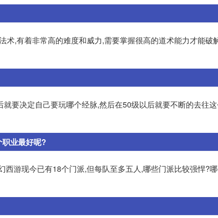
种法术,有着非常高的难度和威力,需要掌握很高的道术能力才能破解
后就要决定自己要玩哪个经脉,然后在50级以后就要不断的去往
个职业最好呢?
 梦幻西游现今已有18个门派,但每队至多五人,哪些门派比较强悍?