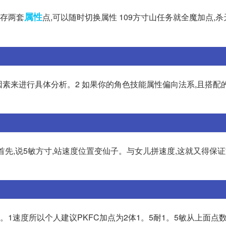
属性
保存两套
点,可以随时切换属性 109方寸山任务就全魔加点,杀
因素来进行具体分析。2 如果你的角色技能属性偏向法系,且搭配
。 首先,说5敏方寸,站速度位置变仙子。与女儿拼速度,这就又得保
灵0。1速度所以个人建议PKFC加点为2体1。5耐1。5敏从上面点