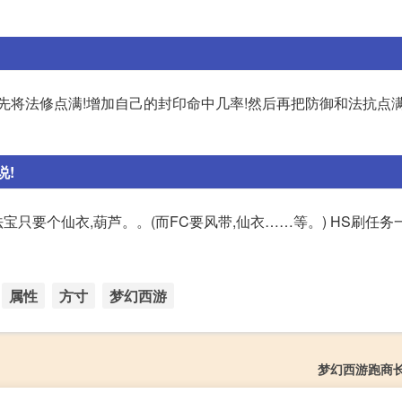
先将法修点满!增加自己的封印命中几率!然后再把防御和法抗点满
说!
S法宝只要个仙衣,葫芦。。(而FC要风带,仙衣……等。) HS刷任
属性
方寸
梦幻西游
梦幻西游跑商