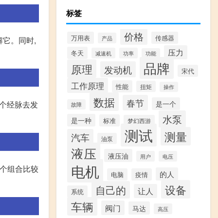
标签
价格
万用表
传感器
产品
它。同时,
压力
冬天
减速机
功率
功能
品牌
原理
发动机
宋代
工作原理
性能
扭矩
操作
数据
春节
这个经脉去发
是一个
故障
水泵
是一种
标准
梦幻西游
测试
测量
汽车
油泵
液压
液压油
用户
电压
电机
哪个组合比较
的人
电脑
疫情
设备
自己的
让人
系统
车辆
阀门
马达
高压