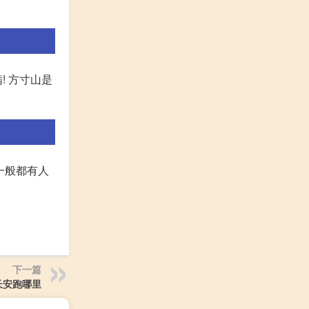
! 方寸山是
务一般都有人
下一篇
长安跑哪里