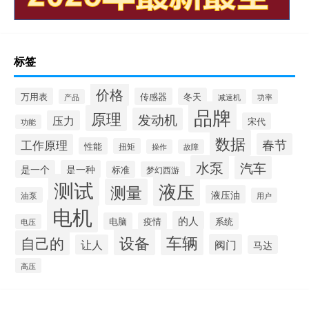
标签
价格
万用表
传感器
冬天
产品
减速机
功率
品牌
原理
发动机
压力
宋代
功能
数据
春节
工作原理
性能
扭矩
操作
故障
水泵
汽车
是一个
是一种
标准
梦幻西游
测试
液压
测量
液压油
油泵
用户
电机
的人
电脑
疫情
系统
电压
设备
车辆
自己的
阀门
让人
马达
高压