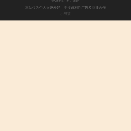
会及时纠正，谢谢
本站仅为个人兴趣爱好，不接盈利性广告及商业合作
小男孩