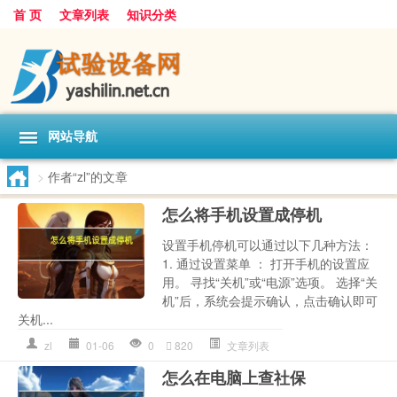
首 页
文章列表
知识分类
网站导航
>
作者“zl”的文章
怎么将手机设置成停机
设置手机停机可以通过以下几种方法：
1. 通过设置菜单 ： 打开手机的设置应
用。 寻找“关机”或“电源”选项。 选择“关
机”后，系统会提示确认，点击确认即可
关机...
zl
01-06
0
820
文章列表
怎么在电脑上查社保