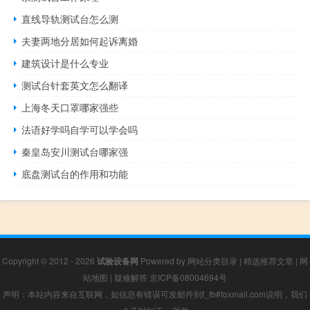
直线导轨测试台怎么测
夫妻两地分居如何起诉离婚
建筑设计是什么专业
测试台针套英文怎么翻译
上海冬天口罩哪家强些
法语好学吗自学可以学会吗
秦皇岛安川测试台哪家强
底盘测试台的作用和功能
Copyright © 2012 - 2026
试验设备网
Powered by
网站分类目录
|
精选推荐文章
|
网
站地图
|
疑难解答
京ICP备08004694号
声明：本站内容来自互联网，如信息有错误可发邮件到f_fb#foxmail.com说明，我们