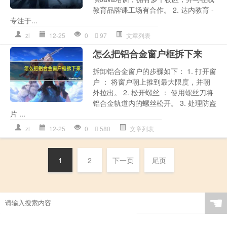
教育品牌课工场有合作。 2. 达内教育 -
专注于...
zl
12-25
0
97
文章列表
怎么把铝合金窗户框拆下来
拆卸铝合金窗户的步骤如下： 1. 打开窗
户 ： 将窗户朝上推到最大限度，并朝
外拉出。 2. 松开螺丝 ： 使用螺丝刀将
铝合金轨道内的螺丝松开。 3. 处理防盗
片 ...
zl
12-25
0
580
文章列表
1
2
下一页
尾页
☚