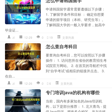
怎么申请韩国留学
申请韩国留学通常需要遵循以下步骤：
1. 了解留学条件和目标 ： 确定你想要
申请的留学项目（本科、研究生等）。
了解韩国大学的一般入学要求，如高中
毕业证...
zl
12-29
0
19
文章列表
怎么查自考科目
要查询自考科目，您可以按照以下步骤
操作： 1. 访问您所在省份的教育招生考
试院官方网站。 2. 在首页的导航栏中找
到“自学考试”或相应的链接并点击。 3.
在自...
zl
12-26
0
6
文章列表
专门培训java的机构有哪些
当前，国内有多家知名的Java培训机
构，以下是部分推荐： 1. 北大青鸟 - 提
供Java培训，拥有多个校区，并与在线