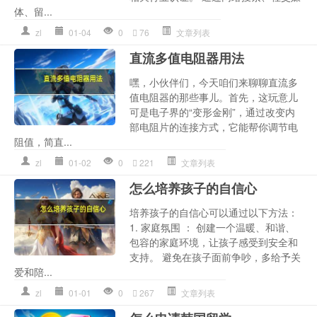
体、留...
zl
01-04
0
76
文章列表
直流多值电阻器用法
嘿，小伙伴们，今天咱们来聊聊直流多
值电阻器的那些事儿。首先，这玩意儿
可是电子界的“变形金刚”，通过改变内
部电阻片的连接方式，它能帮你调节电
阻值，简直...
zl
01-02
0
221
文章列表
怎么培养孩子的自信心
培养孩子的自信心可以通过以下方法：
1. 家庭氛围 ： 创建一个温暖、和谐、
包容的家庭环境，让孩子感受到安全和
支持。 避免在孩子面前争吵，多给予关
爱和陪...
zl
01-01
0
267
文章列表