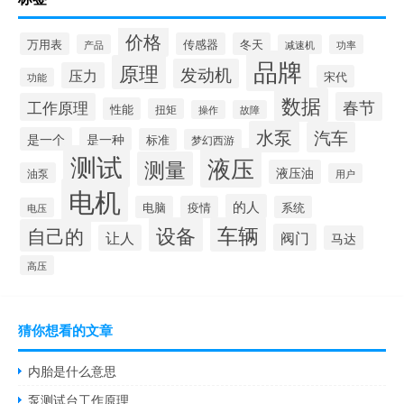
价格
万用表
传感器
冬天
产品
减速机
功率
品牌
原理
发动机
压力
宋代
功能
数据
春节
工作原理
性能
扭矩
操作
故障
水泵
汽车
是一个
是一种
标准
梦幻西游
测试
液压
测量
液压油
油泵
用户
电机
的人
电脑
疫情
系统
电压
设备
车辆
自己的
阀门
让人
马达
高压
猜你想看的文章
内胎是什么意思
泵测试台工作原理