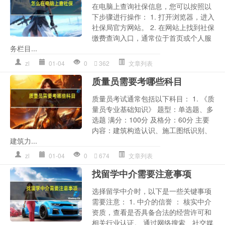
在电脑上查询社保信息，您可以按照以
下步骤进行操作： 1. 打开浏览器，进入
社保局官方网站。 2. 在网站上找到社保
缴费查询入口，通常位于首页或个人服
务栏目...
zl
01-04
0
362
文章列表
质量员需要考哪些科目
质量员考试通常包括以下科目： 1. 《质
量员专业基础知识》 题型：单选题、多
选题 满分：100分 及格分：60分 主要
内容：建筑构造认识、施工图纸识别、
建筑力...
zl
01-04
0
674
文章列表
找留学中介需要注意事项
选择留学中介时，以下是一些关键事项
需要注意： 1. 中介的信誉 ： 核实中介
资质，查看是否具备合法的经营许可和
相关行业认证。 通过网络搜索、社交媒