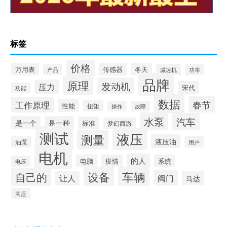
标签
价格
万用表
传感器
冬天
产品
减速机
功率
品牌
原理
发动机
压力
宋代
功能
数据
春节
工作原理
性能
扭矩
操作
故障
水泵
汽车
是一个
是一种
标准
梦幻西游
测试
液压
测量
液压油
油泵
用户
电机
的人
电脑
疫情
系统
电压
设备
车辆
自己的
阀门
让人
马达
高压