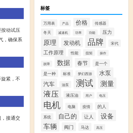
标签
价格
万用表
传感器
产品
要按动试压
压力
冬天
减速机
功率
功能
品牌
气，确保系
原理
发动机
宋代
工作原理
性能
扭矩
操作
数据
春节
是一个
故障
水泵
是一种
标准
梦幻西游
手旋紧，不
测试
测量
汽车
油泵
液压
液压油
用户
电压
电机
的人
电脑
疫情
设备
自己的
让人
系统
钮，接通交
车辆
阀门
马达
高压