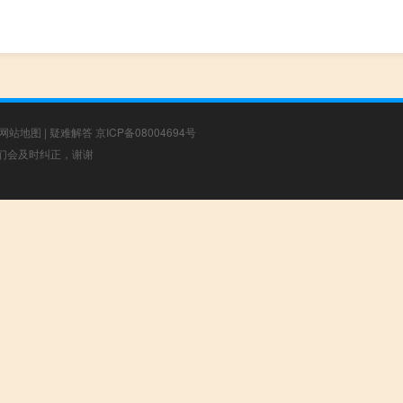
网站地图
|
疑难解答
京ICP备08004694号
，我们会及时纠正，谢谢