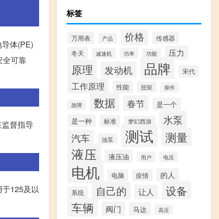
标签
价格
万用表
传感器
产品
体(PE)
压力
冬天
减速机
功率
功能
安全可靠
品牌
原理
发动机
宋代
工作原理
性能
扭矩
操作
数据
春节
是一个
故障
水泵
是一种
标准
梦幻西游
在监督指导
测试
测量
汽车
油泵
液压
液压油
用户
电压
电机
的人
电脑
疫情
设备
于125及以
自己的
让人
系统
车辆
阀门
马达
高压