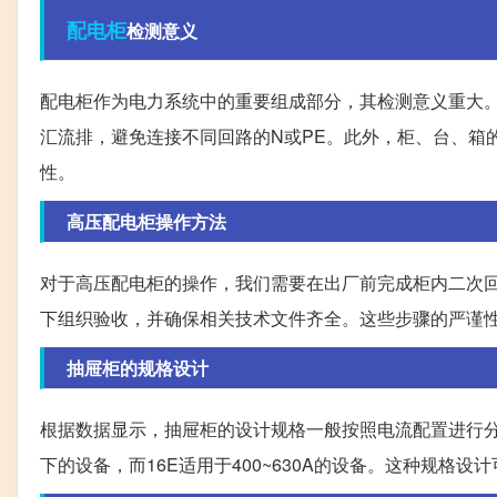
配电柜
检测意义
配电柜作为电力系统中的重要组成部分，其检测意义重大。根
汇流排，避免连接不同回路的N或PE。此外，柜、台、箱
性。
高压配电柜操作方法
对于高压配电柜的操作，我们需要在出厂前完成柜内二次
下组织验收，并确保相关技术文件齐全。这些步骤的严谨
抽屉柜的规格设计
根据数据显示，抽屉柜的设计规格一般按照电流配置进行分类
下的设备，而16E适用于400~630A的设备。这种规格