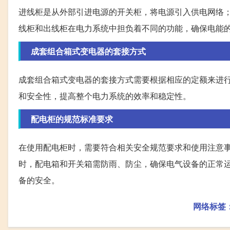
进线柜是从外部引进电源的开关柜，将电源引入供电网络
线柜和出线柜在电力系统中担负着不同的功能，确保电能
成套组合箱式变电器的套接方式
成套组合箱式变电器的套接方式需要根据相应的定额来进
和安全性，提高整个电力系统的效率和稳定性。
配电柜的规范标准要求
在使用配电柜时，需要符合相关安全规范要求和使用注意
时，配电箱和开关箱需防雨、防尘，确保电气设备的正常
备的安全。
网络标签