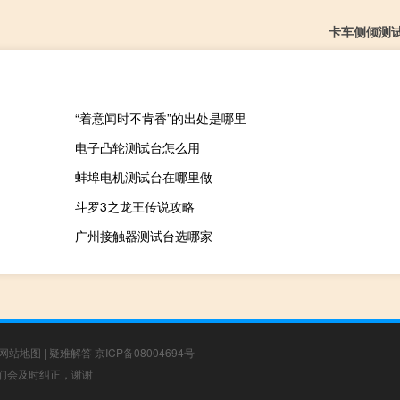
卡车侧倾测
“着意闻时不肯香”的出处是哪里
电子凸轮测试台怎么用
蚌埠电机测试台在哪里做
斗罗3之龙王传说攻略
广州接触器测试台选哪家
网站地图
|
疑难解答
京ICP备08004694号
，我们会及时纠正，谢谢