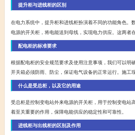
提升柜与进线柜的区别
在电力系统中，提升柜和进线柜扮演着不同的功能角色。
电源的开关柜，将电能送到母线，实现电力供应。这两者
配电柜的标准要求
根据配电柜的安全规范要求及使用注意事项，我们可以明
开关箱必须防雨、防尘，保证电气设备的正常运行。施工
什么是受总柜，以及它的用途
受总柜是控制变电站外来电源的开关柜，用于控制变电站
着至关重要的作用，保障电能供应的稳定性和可靠性。
进线柜与出线柜的区别及作用