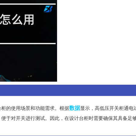
数据
台柜的使用场景和功能需求。根据
显示，高低压开关柜通电
，便于对开关进行测试。因此，在设计台柜时需要确保其具备足