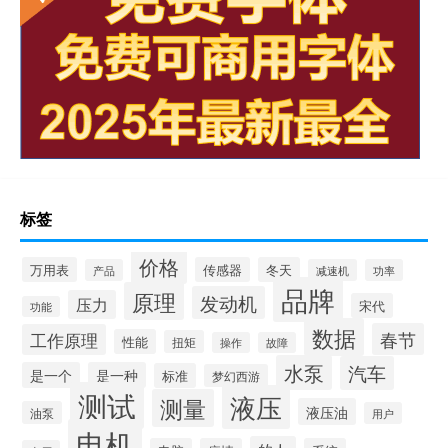
标签
价格
万用表
传感器
冬天
产品
减速机
功率
品牌
原理
发动机
压力
宋代
功能
数据
春节
工作原理
性能
扭矩
操作
故障
水泵
汽车
是一个
是一种
标准
梦幻西游
测试
液压
测量
液压油
油泵
用户
电机