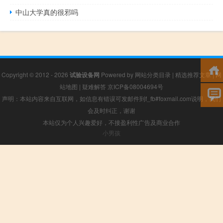
中山大学真的很邪吗
Copyright © 2012 - 2026
试验设备网
Powered by
网站分类目录
|
精选推荐文章
|
网
站地图
|
疑难解答
京ICP备08004694号
声明：本站内容来自互联网，如信息有错误可发邮件到f_fb#foxmail.com说明，我们
会及时纠正，谢谢
本站仅为个人兴趣爱好，不接盈利性广告及商业合作
小男孩