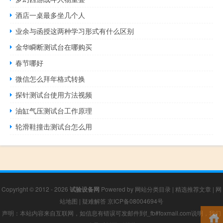
酒店一桌最多坐几个人
业余与函授这两种学习形式有什么区别
金华瞬断测试台在哪购买
春节哪好
微信怎么拜年格式转换
探针测试台使用方法视频
油缸气压测试台工作原理
轮滑鞋撞击测试台怎么用
Copyright © 2012 - 2026
试验设备网
Powered by
网站分类目录
|
精选推荐文章
|
网
站地图
|
疑难解答
京ICP备08004694号
声明：本站内容来自互联网，如信息有错误可发邮件到f_fb#foxmail.com说明，我们