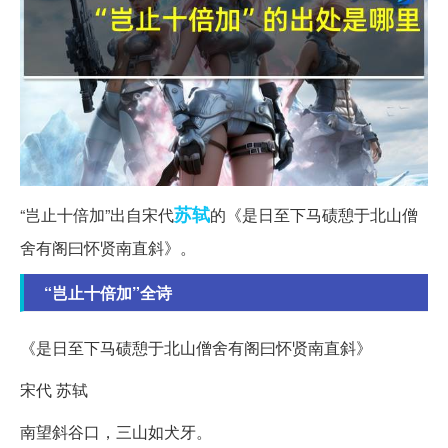
苏轼
“岂止十倍加”出自宋代
的《是日至下马碛憩于北山僧
舍有阁曰怀贤南直斜》。
“岂止十倍加”全诗
《是日至下马碛憩于北山僧舍有阁曰怀贤南直斜》
宋代 苏轼
南望斜谷口，三山如犬牙。