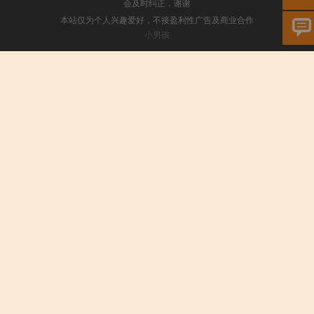
会及时纠正，谢谢
本站仅为个人兴趣爱好，不接盈利性广告及商业合作
小男孩