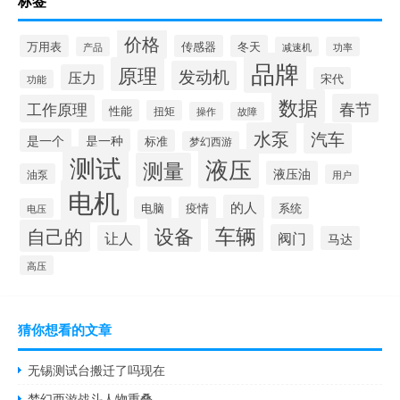
标签
价格
万用表
传感器
冬天
产品
减速机
功率
品牌
原理
发动机
压力
宋代
功能
数据
春节
工作原理
性能
扭矩
操作
故障
水泵
汽车
是一个
是一种
标准
梦幻西游
测试
液压
测量
液压油
油泵
用户
电机
的人
电脑
疫情
系统
电压
设备
车辆
自己的
阀门
让人
马达
高压
猜你想看的文章
无锡测试台搬迁了吗现在
梦幻西游战斗人物重叠