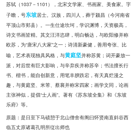
苏轼（1037－1101），北宋文学家、书画家、美食家。字
东坡
子瞻，号
居士。汉族，四川人，葬于颍昌（今河南省
平顶山市郏县）。一生仕途坎坷，学识渊博，天资极高，
诗文书画皆精。其文汪洋恣肆，明白畅达，与欧阳修并称
欧苏，为“唐宋八大家”之一；诗清新豪健，善用夸张、比
黄庭坚
喻，艺术表现独具风格，与
并称苏黄；词开豪放一
派，对后世有巨大影响，与辛弃疾并称苏辛；书法擅长行
书、楷书，能自创新意，用笔丰腴跌宕，有天真烂漫之
趣，与黄庭坚、米芾、蔡襄并称宋四家；画学文同，论画
主张神似，提倡“士人画”。著有《苏东坡全集》和《东坡
乐府》等。
原题：是日至下马碛憩于北山僧舍有阁曰怀贤南直斜谷西
临五丈原诸葛孔明所従出师也