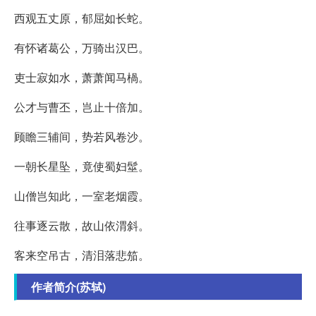
西观五丈原，郁屈如长蛇。
有怀诸葛公，万骑出汉巴。
吏士寂如水，萧萧闻马楇。
公才与曹丕，岂止十倍加。
顾瞻三辅间，势若风卷沙。
一朝长星坠，竟使蜀妇髽。
山僧岂知此，一室老烟霞。
往事逐云散，故山依渭斜。
客来空吊古，清泪落悲笳。
作者简介(苏轼)