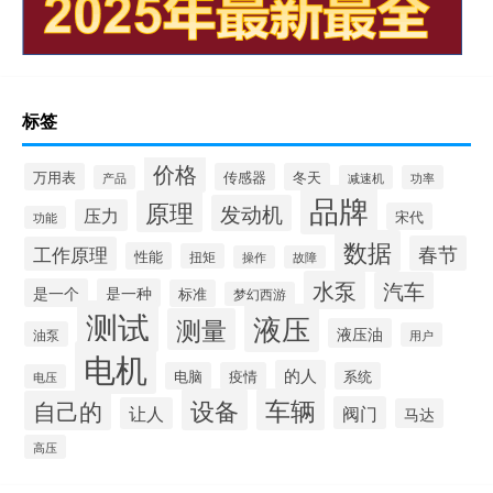
标签
价格
万用表
传感器
冬天
产品
减速机
功率
品牌
原理
发动机
压力
宋代
功能
数据
春节
工作原理
性能
扭矩
操作
故障
水泵
汽车
是一个
是一种
标准
梦幻西游
测试
液压
测量
液压油
油泵
用户
电机
的人
电脑
疫情
系统
电压
设备
车辆
自己的
阀门
让人
马达
高压