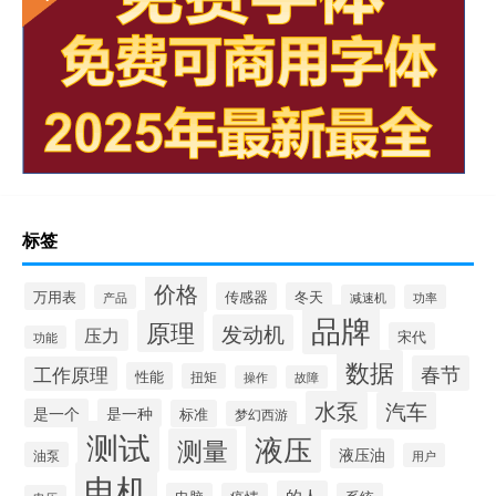
标签
价格
万用表
传感器
冬天
产品
减速机
功率
品牌
原理
发动机
压力
宋代
功能
数据
春节
工作原理
性能
扭矩
操作
故障
水泵
汽车
是一个
是一种
标准
梦幻西游
测试
液压
测量
液压油
油泵
用户
电机
的人