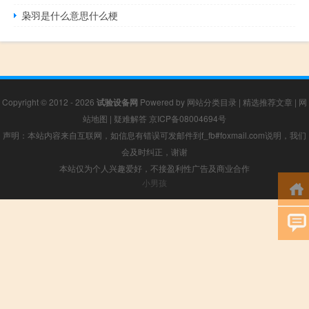
枭羽是什么意思什么梗
Copyright © 2012 - 2026
试验设备网
Powered by
网站分类目录
|
精选推荐文章
|
网
站地图
|
疑难解答
京ICP备08004694号
声明：本站内容来自互联网，如信息有错误可发邮件到f_fb#foxmail.com说明，我们
会及时纠正，谢谢
本站仅为个人兴趣爱好，不接盈利性广告及商业合作
小男孩