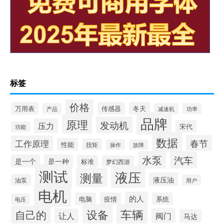
标签
价格
万用表
传感器
冬天
产品
减速机
功率
品牌
原理
发动机
压力
宋代
功能
数据
春节
工作原理
性能
扭矩
操作
故障
水泵
汽车
是一个
是一种
标准
梦幻西游
测试
液压
测量
液压油
油泵
用户
电机
的人
电脑
疫情
系统
电压
设备
车辆
自己的
阀门
让人
马达