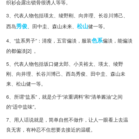
织衫会露出锁骨很诱人等等。
3、代表人物包括瑛太、绫野刚、向井理、长谷川博己、
秀俊
松山
西岛
、田中圭、森山未来、
健一等。
色系
4、“盐系男子”：清瘦，五官偏淡，服装
偏淡，能偏淡
的都偏淡[2] 。
5、代表人物包括坂口健太郎、小关裕太、瑛太、绫野
刚、向井理、长谷川博己、西岛秀俊、田中圭、森山未
来、松山健一等。
6、所谓“盐系”，就是介于“浓重调料”和“清单酱油”之间
的“适中盐味”。
7、用人话说就是，简单自然不做作，让人一眼看上去温
良无害，有种忍不住想要去接近的温暖。