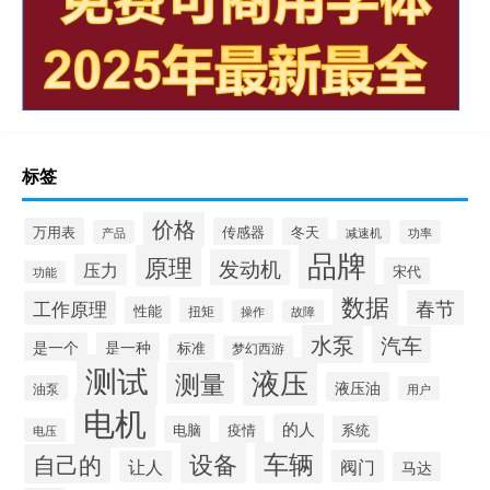
标签
价格
万用表
传感器
冬天
产品
减速机
功率
品牌
原理
发动机
压力
宋代
功能
数据
春节
工作原理
性能
扭矩
操作
故障
水泵
汽车
是一个
是一种
标准
梦幻西游
测试
液压
测量
液压油
油泵
用户
电机
的人
电脑
疫情
系统
电压
设备
车辆
自己的
阀门
让人
马达