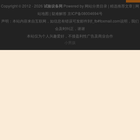
Copyright © 2012 - 2026
试验设备网
Powered by
网站分类目录
|
精选推荐文章
|
网
站地图
|
疑难解答
京ICP备08004694号
声明：本站内容来自互联网，如信息有错误可发邮件到f_fb#foxmail.com说明，我们
会及时纠正，谢谢
本站仅为个人兴趣爱好，不接盈利性广告及商业合作
小男孩