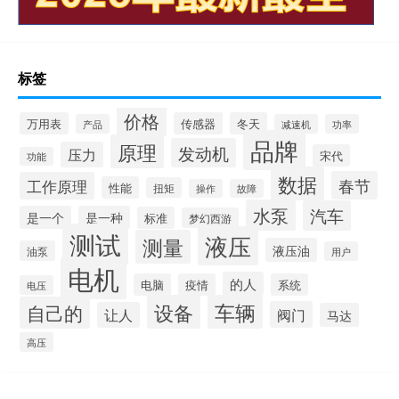
标签
价格
万用表
传感器
冬天
产品
减速机
功率
品牌
原理
发动机
压力
宋代
功能
数据
春节
工作原理
性能
扭矩
操作
故障
水泵
汽车
是一个
是一种
标准
梦幻西游
测试
液压
测量
液压油
油泵
用户
电机
的人
电脑
疫情
系统
电压
设备
车辆
自己的
阀门
让人
马达
高压