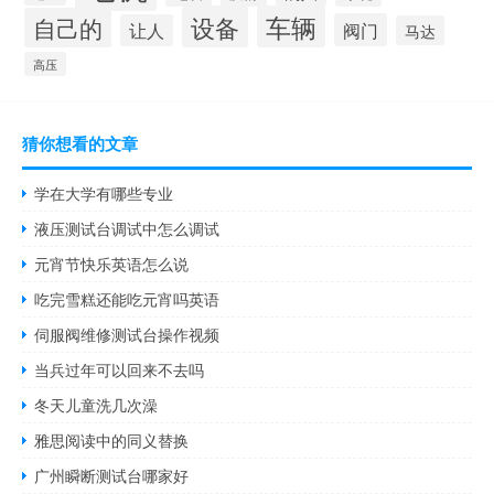
设备
车辆
自己的
阀门
让人
马达
高压
猜你想看的文章
学在大学有哪些专业
液压测试台调试中怎么调试
元宵节快乐英语怎么说
吃完雪糕还能吃元宵吗英语
伺服阀维修测试台操作视频
当兵过年可以回来不去吗
冬天儿童洗几次澡
雅思阅读中的同义替换
广州瞬断测试台哪家好