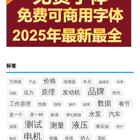
标签
价格
万用表
传感器
冬天
产品
减速机
功率
品牌
原理
发动机
压力
宋代
功能
数据
春节
工作原理
性能
扭矩
操作
故障
水泵
汽车
是一个
是一种
标准
梦幻西游
测试
液压
测量
液压油
油泵
用户
电机
的人
电脑
疫情
系统
电压