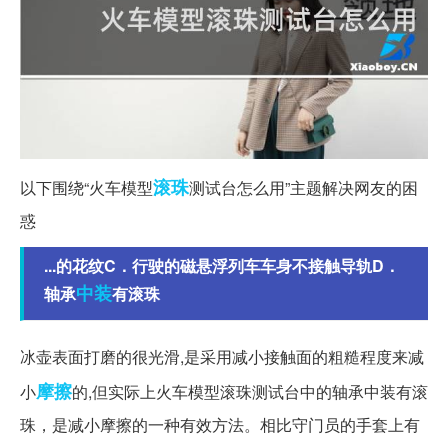
滚珠
以下围绕“火车模型
测试台怎么用”主题解决网友的困
惑
...的花纹C．行驶的磁悬浮列车车身不接触导轨D．
中装
轴承
有滚珠
冰壶表面打磨的很光滑,是采用减小接触面的粗糙程度来减
摩擦
小
的,但实际上火车模型滚珠测试台中的轴承中装有滚
珠，是减小摩擦的一种有效方法。相比守门员的手套上有