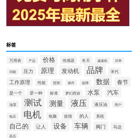
标签
价格
万用表
传感器
冬天
产品
减速机
功率
品牌
原理
发动机
压力
宋代
功能
数据
春节
工作原理
性能
扭矩
操作
故障
水泵
汽车
是一个
是一种
标准
梦幻西游
测试
液压
测量
液压油
油泵
用户
电机
的人
电脑
疫情
系统
电压
设备
车辆
自己的
阀门
让人
马达
高压