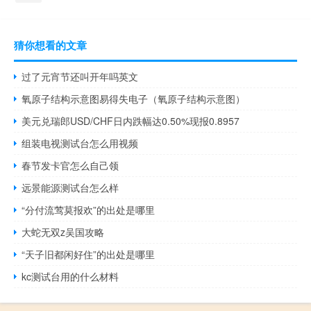
猜你想看的文章
过了元宵节还叫开年吗英文
氧原子结构示意图易得失电子（氧原子结构示意图）
美元兑瑞郎USD/CHF日内跌幅达0.50%现报0.8957
组装电视测试台怎么用视频
春节发卡官怎么自己领
远景能源测试台怎么样
“分付流莺莫报欢”的出处是哪里
大蛇无双z吴国攻略
“天子旧都闲好住”的出处是哪里
kc测试台用的什么材料