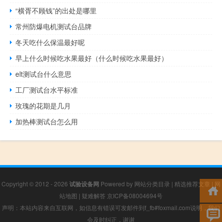
“横胥不顾钱”的出处是哪里
常州防爆电机测试台品牌
冬天吃什么保温最好呢
早上什么时候吃水果最好（什么时候吃水果最好）
elt测试台什么意思
工厂测试台水平标准
玫瑰的花期是几月
加热棒测试台怎么用
Copyright © 2012 - 2026
试验设备网
Powered by
网站分类目录
|
精选推荐文章
|
网
站地图
|
疑难解答
京ICP备08004694号
声明：本站内容来自互联网，如信息有错误可发邮件到f_fb#foxmail.com说明，我们
会及时纠正，谢谢