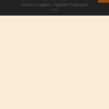
本站仅为个人兴趣爱好，不接盈利性广告及商业合作
小男孩