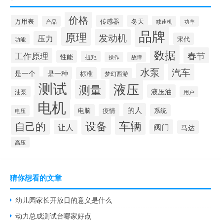
价格
万用表
传感器
冬天
产品
减速机
功率
品牌
原理
发动机
压力
宋代
功能
数据
春节
工作原理
性能
扭矩
操作
故障
水泵
汽车
是一个
是一种
标准
梦幻西游
测试
液压
测量
液压油
油泵
用户
电机
的人
电脑
疫情
系统
电压
设备
车辆
自己的
阀门
让人
马达
高压
猜你想看的文章
幼儿园家长开放日的意义是什么
动力总成测试台哪家好点