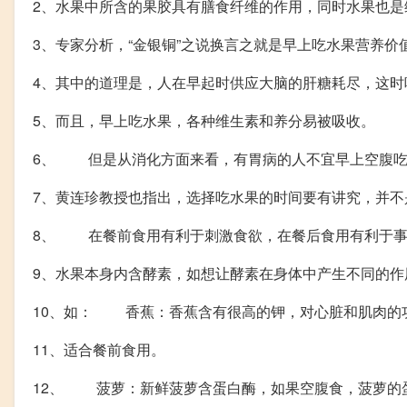
2、水果中所含的果胶具有膳食纤维的作用，同时水果也是
3、专家分析，“金银铜”之说换言之就是早上吃水果营养
4、其中的道理是，人在早起时供应大脑的肝糖耗尽，这时
5、而且，早上吃水果，各种维生素和养分易被吸收。
6、 但是从消化方面来看，有胃病的人不宜早上空腹吃
7、黄连珍教授也指出，选择吃水果的时间要有讲究，并不
8、 在餐前食用有利于刺激食欲，在餐后食用有利于事
9、水果本身内含酵素，如想让酵素在身体中产生不同的
10、如： 香蕉：香蕉含有很高的钾，对心脏和肌肉的
11、适合餐前食用。
12、 菠萝：新鲜菠萝含蛋白酶，如果空腹食，菠萝的