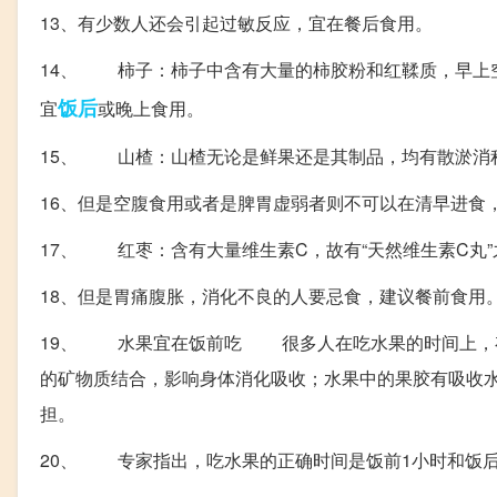
13、有少数人还会引起过敏反应，宜在餐后食用。
14、 柿子：柿子中含有大量的柿胶粉和红鞣质，早上空
饭后
宜
或晚上食用。
15、 山楂：山楂无论是鲜果还是其制品，均有散淤消
16、但是空腹食用或者是脾胃虚弱者则不可以在清早进食
17、 红枣：含有大量维生素C，故有“天然维生素C丸”
18、但是胃痛腹胀，消化不良的人要忌食，建议餐前食用
19、 水果宜在饭前吃 很多人在吃水果的时间上，存
的矿物质结合，影响身体消化吸收；水果中的果胶有吸收
担。
20、 专家指出，吃水果的正确时间是饭前1小时和饭后