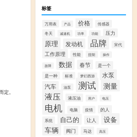
标签
价格
万用表
传感器
产品
压力
冬天
减速机
功率
功能
品牌
原理
发动机
宋代
工作原理
性能
扭矩
操作
数据
春节
是一个
故障
水泵
是一种
标准
梦幻西游
测试
测量
汽车
油泵
而定。
液压
液压油
用户
电压
电机
的人
电脑
疫情
设备
自己的
让人
系统
车辆
阀门
马达
高压