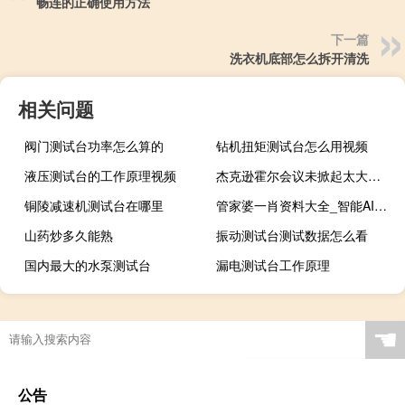
畅连的正确使用方法
下一篇
洗衣机底部怎么拆开清洗
相关问题
阀门测试台功率怎么算的
钻机扭矩测试台怎么用视频
液压测试台的工作原理视频
杰克逊霍尔会议未掀起太大波澜 交易员在旁冷静观望
铜陵减速机测试台在哪里
管家婆一肖资料大全_智能AI深度解析_百度大脑版A12.31.903
山药炒多久能熟
振动测试台测试数据怎么看
国内最大的水泵测试台
漏电测试台工作原理
☚
公告