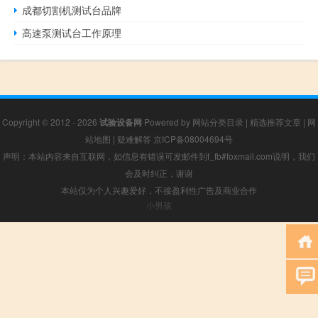
成都切割机测试台品牌
高速泵测试台工作原理
Copyright © 2012 - 2026
试验设备网
Powered by
网站分类目录
|
精选推荐文章
|
网
站地图
|
疑难解答
京ICP备08004694号
声明：本站内容来自互联网，如信息有错误可发邮件到f_fb#foxmail.com说明，我们
会及时纠正，谢谢
本站仅为个人兴趣爱好，不接盈利性广告及商业合作
小男孩