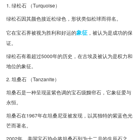
1. 绿松石 （Turquoise）
绿松石因其颜色接近松绿色，形状类似松球而得名。
象征
它在宝石界被视为胜利和好运的
，被认为是成功的保
证。
绿松石有着超过5000年的历史，在古埃及被认为是权力和
地位的象征。
2. 坦桑石 （Tanzanite）
坦桑石是一种呈现蓝紫色调的宝石级黝帘石，它象征爱与
永恒。
坦桑石在1967年在坦桑尼亚被发现，以其独特的紫蓝色光
芒而著名。
2002年，美国宝石协会将坦桑石列为十二月的生辰石之