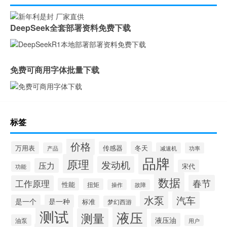
DeepSeek全套部署资料免费下载
免费可商用字体批量下载
标签
价格
万用表
传感器
冬天
产品
减速机
功率
品牌
原理
发动机
压力
宋代
功能
数据
春节
工作原理
性能
扭矩
操作
故障
水泵
汽车
是一个
是一种
标准
梦幻西游
测试
液压
测量
液压油
油泵
用户