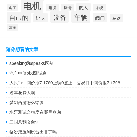
电机
的人
电脑
疫情
系统
电压
设备
车辆
自己的
阀门
让人
马达
高压
猜你想看的文章
speaking和speaks区别
汽车电脑obd测试台
人民币中间价报7.1789上调9点上一交易日中间价报7.1798
过年花费大啊
梦幻西游怎么结缘
水泵测试台精度在哪里查询
三国杀麴义台词
临汾液压测试台出售了吗