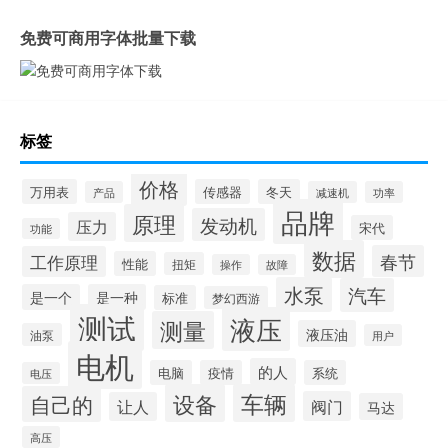
免费可商用字体批量下载
标签
价格
万用表
传感器
冬天
产品
减速机
功率
品牌
原理
发动机
压力
宋代
功能
数据
春节
工作原理
性能
扭矩
操作
故障
水泵
汽车
是一个
是一种
标准
梦幻西游
测试
液压
测量
液压油
油泵
用户
电机
的人
电脑
疫情
系统
电压
设备
车辆
自己的
阀门
让人
马达
高压