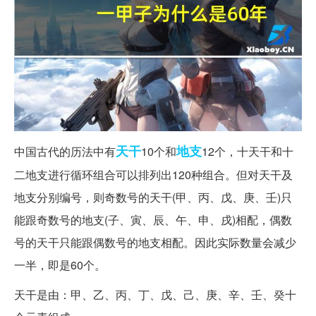
天干
地支
中国古代的历法中有
10个和
12个，十天干和十
二地支进行循环组合可以排列出120种组合。但对天干及
地支分别编号，则奇数号的天干(甲、丙、戊、庚、壬)只
能跟奇数号的地支(子、寅、辰、午、申、戌)相配，偶数
号的天干只能跟偶数号的地支相配。因此实际数量会减少
一半，即是60个。
天干是由：甲、乙、丙、丁、戊、己、庚、辛、壬、癸十