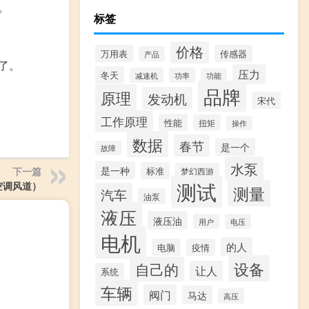
。
标签
价格
万用表
传感器
产品
了。
压力
冬天
减速机
功率
功能
品牌
原理
发动机
宋代
工作原理
性能
扭矩
操作
数据
春节
是一个
故障
水泵
是一种
下一篇
标准
梦幻西游
测试
空调风道）
测量
汽车
油泵
液压
液压油
用户
电压
电机
的人
电脑
疫情
设备
自己的
让人
系统
车辆
阀门
马达
高压