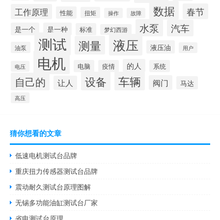
数据
春节
工作原理
性能
扭矩
操作
故障
水泵
汽车
是一个
是一种
标准
梦幻西游
测试
液压
测量
液压油
油泵
用户
电机
的人
电脑
疫情
系统
电压
设备
车辆
自己的
阀门
让人
马达
高压
猜你想看的文章
低速电机测试台品牌
重庆扭力传感器测试台品牌
震动耐久测试台原理图解
无锡多功能油缸测试台厂家
省电测试台原理