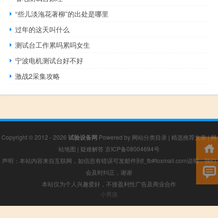
“些儿淡沲花著柳”的出处是哪里
过年的这天叫什么
测试台工作累吗累吗女生
宁波电机测试台好不好
激战2采集攻略
Copyright © 2012 - 2026
试验设备网
Powered by
网站分类目录
|
精选推荐文章
|
网
站地图
|
疑难解答
京ICP备08004694号
声明：本站内容来自互联网，如信息有错误可发邮件到f_fb#foxmail.com说明，我们
会及时纠正，谢谢
本站仅为个人兴趣爱好，不接盈利性广告及商业合作
小男孩