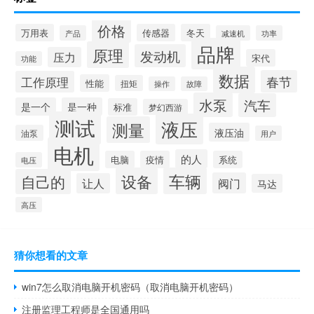
价格
万用表
传感器
冬天
产品
减速机
功率
品牌
原理
发动机
压力
宋代
功能
数据
春节
工作原理
性能
扭矩
操作
故障
水泵
汽车
是一个
是一种
标准
梦幻西游
测试
液压
测量
液压油
油泵
用户
电机
的人
电脑
疫情
系统
电压
设备
车辆
自己的
阀门
让人
马达
高压
猜你想看的文章
win7怎么取消电脑开机密码（取消电脑开机密码）
注册监理工程师是全国通用吗