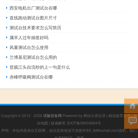
西安电机出厂测试台在哪
直线跑动测试台图片尺寸
测试台技术要求怎么写简历
属羊人过年抽签好吗
风量测试台怎么使用
兰博基尼测试台怎么用的
贫贱江头自浣纱的上一句是什么
赤峰呼吸阀测试台在哪
Copyright © 2012 - 2026
试验设备网
Powered by
网站分类目录
|
精选推荐文章
|
网
站地图
|
疑难解答
京ICP备08004694号
声明：本站内容来自互联网，如信息有错误可发邮件到f_fb#foxmail.com说明，我们
会及时纠正，谢谢