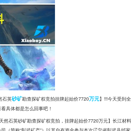
砂矿
万元
然石英
勘查探矿权竞拍挂牌起始价7720
】!!!今天受到
看看具体都是怎么回事吧！
然石英砂矿勘查探矿权竞拍，挂牌起始价7720万元】长江材料1
司（简称“彰武矿产”）以其自有资金参与本次辽宁省彰武县邰家