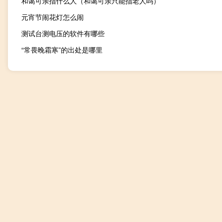
和蔼可亲指什么人（和蔼可亲只能指老人吗）
元宵节闹花灯怎么闹
测试台测电压的软件有哪些
“常畏晚霜寒”的出处是哪里