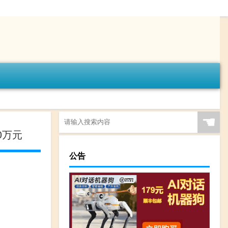
☚
0万元
公告