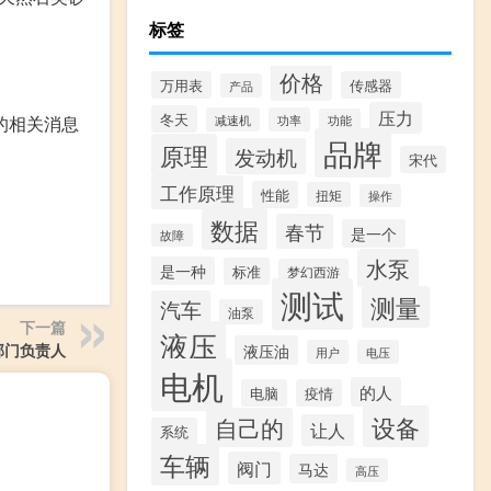
标签
价格
万用表
传感器
产品
压力
冬天
的相关消息
减速机
功率
功能
品牌
原理
发动机
宋代
工作原理
性能
扭矩
操作
数据
春节
是一个
故障
水泵
是一种
标准
梦幻西游
测试
测量
汽车
油泵
下一篇
液压
部门负责人
液压油
用户
电压
电机
的人
电脑
疫情
设备
自己的
让人
系统
车辆
阀门
马达
高压