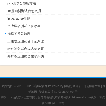
pcb测试台使用方法
15度倾斜测试台怎么测
in paradise攻略
台湾导轨测试台在哪里
拇指琴发音原理
工频耐压测试台什么原理
老奔驰测试台模式怎么开
开封液压测试台在哪买的
Copyright © 2012 - 2026
试验设备网
Powered by
网站分类目录
|
精选推荐文章
|
网
站地图
|
疑难解答
京ICP备08004694号
声明：本站内容来自互联网，如信息有错误可发邮件到f_fb#foxmail.com说明，我们
会及时纠正，谢谢