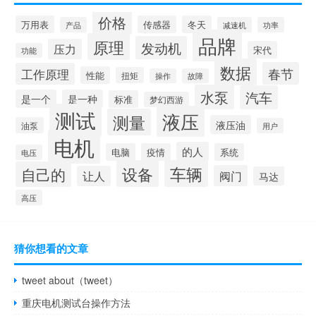
价格
万用表
传感器
冬天
产品
减速机
功率
品牌
原理
发动机
压力
宋代
功能
数据
春节
工作原理
性能
扭矩
操作
故障
水泵
汽车
是一个
是一种
标准
梦幻西游
测试
液压
测量
液压油
油泵
用户
电机
的人
电脑
疫情
系统
电压
设备
车辆
自己的
阀门
让人
马达
高压
猜你想看的文章
tweet about（tweet）
重庆电机测试台操作方法