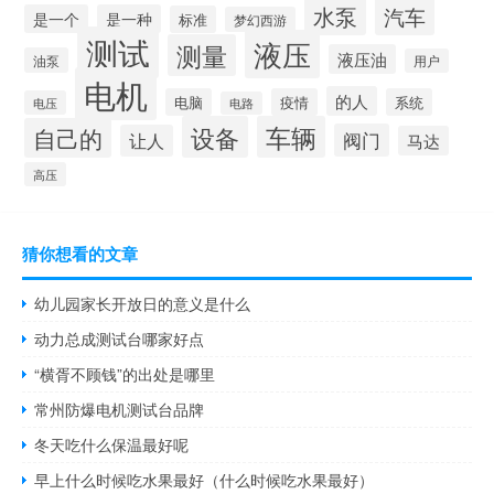
水泵
汽车
是一个
是一种
标准
梦幻西游
测试
液压
测量
液压油
油泵
用户
电机
的人
电脑
疫情
系统
电压
电路
设备
车辆
自己的
阀门
让人
马达
高压
猜你想看的文章
幼儿园家长开放日的意义是什么
动力总成测试台哪家好点
“横胥不顾钱”的出处是哪里
常州防爆电机测试台品牌
冬天吃什么保温最好呢
早上什么时候吃水果最好（什么时候吃水果最好）