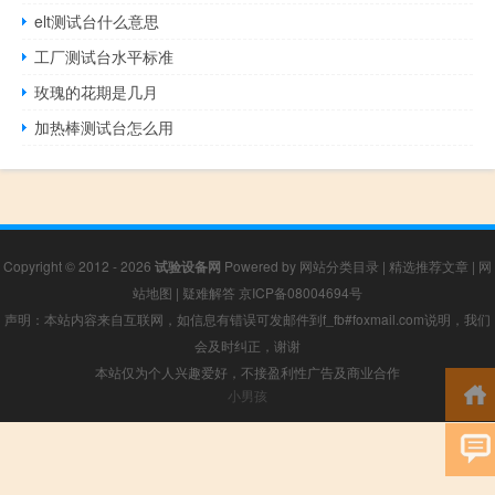
elt测试台什么意思
工厂测试台水平标准
玫瑰的花期是几月
加热棒测试台怎么用
Copyright © 2012 - 2026
试验设备网
Powered by
网站分类目录
|
精选推荐文章
|
网
站地图
|
疑难解答
京ICP备08004694号
声明：本站内容来自互联网，如信息有错误可发邮件到f_fb#foxmail.com说明，我们
会及时纠正，谢谢
本站仅为个人兴趣爱好，不接盈利性广告及商业合作
小男孩