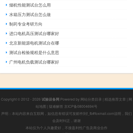
烟机性能测试台怎么用
水箱压力测试台怎么做
制药专业考研方向
进口电机高压测试台哪家好
北京新能源电机测试台在哪
测试台检验规程是什么意思
广州电机负载测试台哪家好
Copyright © 2012 - 2026
试验设备网
Powered by
网站分类目录
|
精选推荐文章
|
网
站地图
|
疑难解答
京ICP备08004694号
声明：本站内容来自互联网，如信息有错误可发邮件到f_fb#foxmail.com说明，我们
会及时纠正，谢谢
本站仅为个人兴趣爱好，不接盈利性广告及商业合作