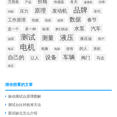
价格
万用表
冬天
传感器
产品
减速机
功率
品牌
原理
发动机
压力
宋代
功能
数据
春节
工作原理
性能
扭矩
故障
水泵
汽车
是一个
是一种
标准
梦幻西游
测试
液压
测量
液压油
油泵
用户
电机
的人
电脑
疫情
系统
电压
电路
设备
车辆
自己的
阀门
让人
马达
高压
猜你想看的文章
振动测试台原理图解
测试台比对校准方法
面试缺点怎么介绍