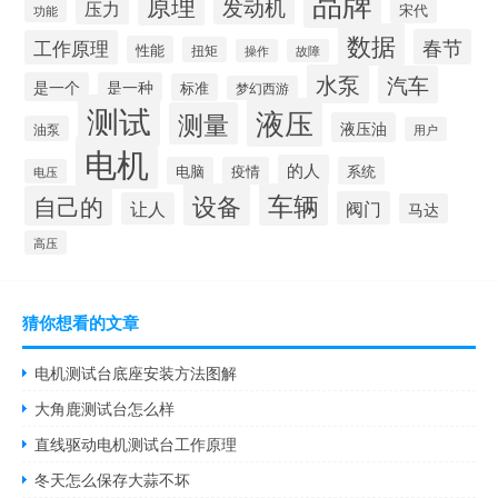
品牌
原理
发动机
压力
宋代
功能
数据
春节
工作原理
性能
扭矩
操作
故障
水泵
汽车
是一个
是一种
标准
梦幻西游
测试
液压
测量
液压油
油泵
用户
电机
的人
电脑
疫情
系统
电压
设备
车辆
自己的
阀门
让人
马达
高压
猜你想看的文章
电机测试台底座安装方法图解
大角鹿测试台怎么样
直线驱动电机测试台工作原理
冬天怎么保存大蒜不坏