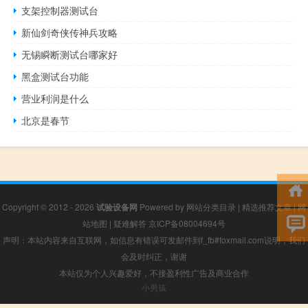
支架控制器测试台
新仙剑奇侠传神兵攻略
无锡瞬断测试台哪家好
黑盒测试台功能
营业利润是什么
北京是春节
Copyright © 2012 - 2026
试验设备网
Powered by
网站分类目录
|
精选推荐文章
|
网
站地图
|
疑难解答
京ICP备08004694号
声明：本站内容来自互联网，如信息有错误可发邮件到f_fb#foxmail.com说明，我们
会及时纠正，谢谢
本站仅为个人兴趣爱好，不接盈利性广告及商业合作
小男孩