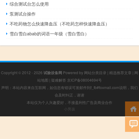
综合测试台怎么使用
泵测试台操作
不吃药物怎么快速降血压（不吃药怎样快速降血压）
雪白雪白abab的词语一年级（雪白雪白）
Copyright © 2012 - 2026
试验设备网
Powered by
网站分类目录
|
精选推荐文章
|
网
站地图
|
疑难解答
京ICP备08004694号
声明：本站内容来自互联网，如信息有错误可发邮件到f_fb#foxmail.com说明，我们
会及时纠正，谢谢
本站仅为个人兴趣爱好，不接盈利性广告及商业合作
小男孩