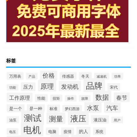
标签
价格
万用表
传感器
冬天
产品
减速机
功率
品牌
原理
发动机
压力
宋代
功能
数据
春节
工作原理
性能
扭矩
操作
故障
水泵
汽车
是一个
是一种
标准
梦幻西游
测试
液压
测量
液压油
油泵
用户
电机
的人
电脑
疫情
系统
电压