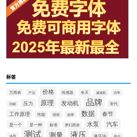
标签
价格
万用表
传感器
冬天
产品
功率
减速机
品牌
原理
发动机
压力
宋代
功能
数据
春节
工作原理
性能
扭矩
故障
水泵
汽车
是一个
是一种
标准
梦幻西游
测试
液压
测量
液压油
油泵
用户