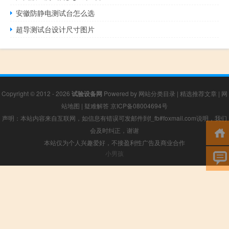
安徽防静电测试台怎么选
超导测试台设计尺寸图片
Copyright © 2012 - 2026
试验设备网
Powered by
网站分类目录
|
精选推荐文章
|
网
站地图
|
疑难解答
京ICP备08004694号
声明：本站内容来自互联网，如信息有错误可发邮件到f_fb#foxmail.com说明，我们
会及时纠正，谢谢
本站仅为个人兴趣爱好，不接盈利性广告及商业合作
小男孩