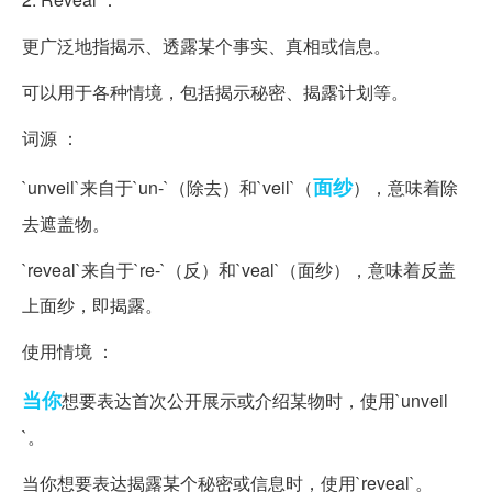
更广泛地指揭示、透露某个事实、真相或信息。
可以用于各种情境，包括揭示秘密、揭露计划等。
词源 ：
面纱
`unveil`来自于`un-`（除去）和`veil`（
），意味着除
去遮盖物。
`reveal`来自于`re-`（反）和`veal`（面纱），意味着反盖
上面纱，即揭露。
使用情境 ：
当你
想要表达首次公开展示或介绍某物时，使用`unveil
`。
当你想要表达揭露某个秘密或信息时，使用`reveal`。