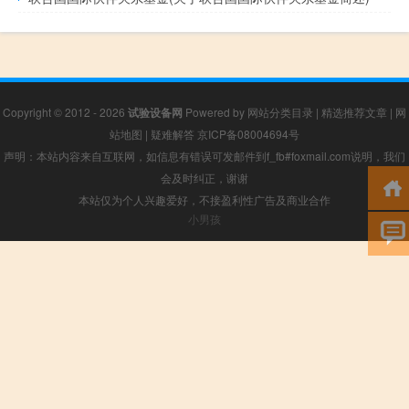
Copyright © 2012 - 2026
试验设备网
Powered by
网站分类目录
|
精选推荐文章
|
网
站地图
|
疑难解答
京ICP备08004694号
声明：本站内容来自互联网，如信息有错误可发邮件到f_fb#foxmail.com说明，我们
会及时纠正，谢谢
本站仅为个人兴趣爱好，不接盈利性广告及商业合作
小男孩