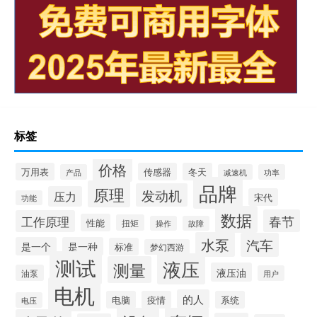
标签
价格
万用表
传感器
冬天
产品
减速机
功率
品牌
原理
发动机
压力
宋代
功能
数据
春节
工作原理
性能
扭矩
操作
故障
水泵
汽车
是一个
是一种
标准
梦幻西游
测试
液压
测量
液压油
油泵
用户
电机
的人
电脑
疫情
系统
电压