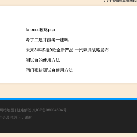
fateccc攻略psp
考了二建才能考一建吗
未来3年将推9款全新产品 一汽奔腾战略发布
测试台的使用方法
阀门密封测试台使用方法
网站地图
|
疑难解答
京ICP备08004694号
，我们会及时纠正，谢谢