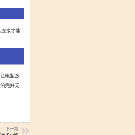
路连接才能
，让电瓶放
瓶的完好无
下一篇
试台多少钱