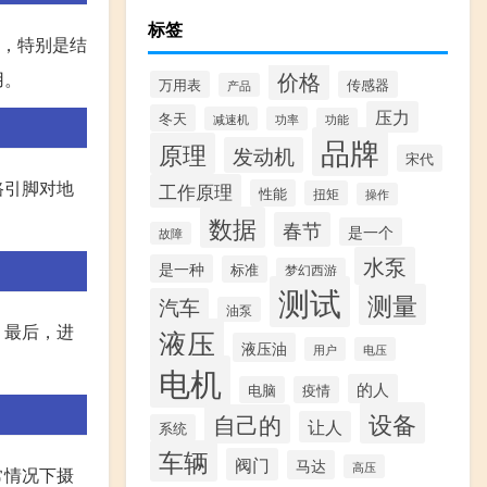
标签
法，特别是结
用。
价格
万用表
传感器
产品
压力
冬天
减速机
功率
功能
品牌
原理
发动机
宋代
路引脚对地
工作原理
性能
扭矩
操作
数据
春节
是一个
故障
水泵
是一种
标准
梦幻西游
测试
测量
汽车
油泵
。最后，进
液压
液压油
用户
电压
电机
的人
电脑
疫情
设备
自己的
让人
系统
车辆
阀门
马达
高压
常情况下摄