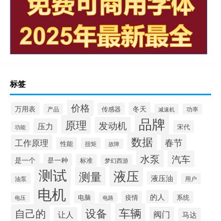
标签
价格
万用表
冬天
传感器
产品
减速机
功率
品牌
原理
发动机
压力
宋代
功能
数据
春节
工作原理
性能
扭矩
故障
水泵
汽车
是一个
是一种
标准
梦幻西游
测试
液压
测量
液压油
油泵
用户
电机
的人
电脑
疫情
系统
电压
电路
设备
车辆
自己的
阀门
让人
马达