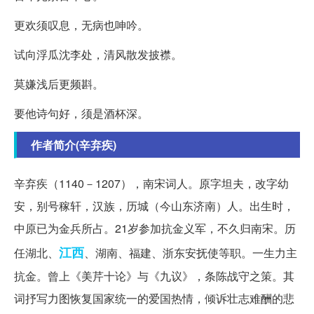
更欢须叹息，无病也呻吟。
试向浮瓜沈李处，清风散发披襟。
莫嫌浅后更频斟。
要他诗句好，须是酒杯深。
作者简介(辛弃疾)
辛弃疾（1140－1207），南宋词人。原字坦夫，改字幼
安，别号稼轩，汉族，历城（今山东济南）人。出生时，
中原已为金兵所占。21岁参加抗金义军，不久归南宋。历
江西
任湖北、
、湖南、福建、浙东安抚使等职。一生力主
抗金。曾上《美芹十论》与《九议》，条陈战守之策。其
词抒写力图恢复国家统一的爱国热情，倾诉壮志难酬的悲