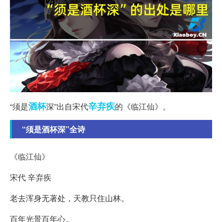
酒杯
辛弃疾
“须是
深”出自宋代
的《临江仙》。
“须是酒杯深”全诗
《临江仙》
宋代 辛弃疾
老去浑身无著处，天教只住山林。
百年光景百年心。