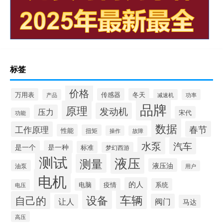
标签
价格
万用表
传感器
冬天
产品
减速机
功率
品牌
原理
发动机
压力
宋代
功能
数据
春节
工作原理
性能
扭矩
操作
故障
水泵
汽车
是一个
是一种
标准
梦幻西游
测试
液压
测量
液压油
油泵
用户
电机
的人
电脑
疫情
系统
电压
设备
车辆
自己的
阀门
让人
马达
高压