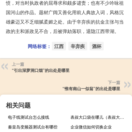
愤，对当时执政者的屈辱求和颇多谴责；也有不少吟咏祖
国河山的作品。题材广阔又善化用前人典故入词，风格沉
雄豪迈又不乏细腻柔媚之处。由于辛弃疾的抗金主张与当
政的主和派政见不合，后被弹劾落职，退隐江西带湖。
网络标签：
江西
辛弃疾
酒杯
上一篇
“引出深萝洞口烟”的出处是哪里
下一篇
“惟有南山一似翁”的出处是哪里
相关问题
电子线测试台怎么接线
表叔大口袋在哪儿（表叔大口袋在哪里）
秦皇岛变频器测试台有哪些
企业微信如何切换企业