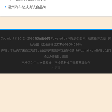
温州汽车总成测试台品牌
Copyright © 2012 - 2026
试验设备网
Powered by
网站分类目录
|
精选推荐文章
|
网
站地图
|
疑难解答
京ICP备08004694号
声明：本站内容来自互联网，如信息有错误可发邮件到f_fb#foxmail.com说明，我们
会及时纠正，谢谢
本站仅为个人兴趣爱好，不接盈利性广告及商业合作
小男孩