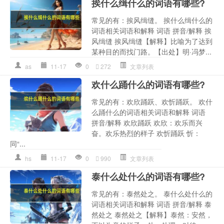
挨什么缉什么的词语有哪些?
常见的有：挨风缉缝。 挨什么缉什么的
词语相关词语和解释 词语 拼音/解释 挨
风缉缝 挨风缉缝【解释】比喻为了达到
某种目的而找门路。【出处】明·冯梦...
as
11-17
0
272
文章列表
欢什么踊什么的词语有哪些?
常见的有：欢欣踊跃、欢忻踊跃。 欢什
么踊什么的词语相关词语和解释 词语
拼音/解释 欢欣踊跃 欢欣：欢乐而兴
奋。欢乐热烈的样子 欢忻踊跃 忻：
同“...
hs
11-17
0
990
文章列表
泰什么处什么的词语有哪些?
常见的有：泰然处之。 泰什么处什么的
词语相关词语和解释 词语 拼音/解释 泰
然处之 泰然处之【解释】泰然：安然，