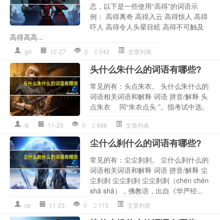
态，以下是一些使用“高得”的词语示
例： 高得离奇 高得入云 高得惊人 高得
吓人 高得令人头晕目眩 高得不可触及
高得高高...
gd
12-27
0
542
文章列表
头什么朱什么的词语有哪些?
常见的有：头点朱衣。 头什么朱什么的
词语相关词语和解释 词语 拼音/解释 头
点朱衣 同“朱衣点头 ”。指考试中选。
ts
11-23
0
498
文章列表
尘什么刹什么的词语有哪些?
常见的有：尘尘刹刹。 尘什么刹什么的
词语相关词语和解释 词语 拼音/解释 尘
尘刹刹 尘尘刹刹 尘尘刹刹（chén chén
shā shā），佛教语，出自《华严经...
cs
11-23
0
115
文章列表