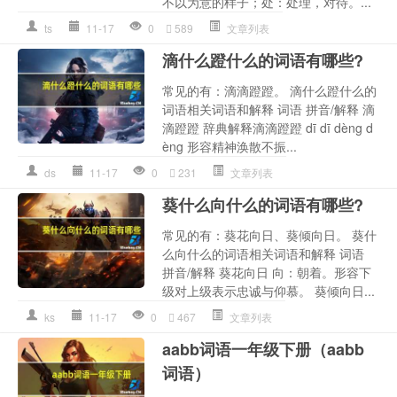
不以为意的样子；处：处理，对待。...
ts
11-17
0
589
文章列表
滴什么蹬什么的词语有哪些?
常见的有：滴滴蹬蹬。 滴什么蹬什么的
词语相关词语和解释 词语 拼音/解释 滴
滴蹬蹬 辞典解释滴滴蹬蹬 dī dī dèng d
èng 形容精神涣散不振...
ds
11-17
0
231
文章列表
葵什么向什么的词语有哪些?
常见的有：葵花向日、葵倾向日。 葵什
么向什么的词语相关词语和解释 词语
拼音/解释 葵花向日 向：朝着。形容下
级对上级表示忠诚与仰慕。 葵倾向日...
ks
11-17
0
467
文章列表
aabb词语一年级下册（aabb
词语）