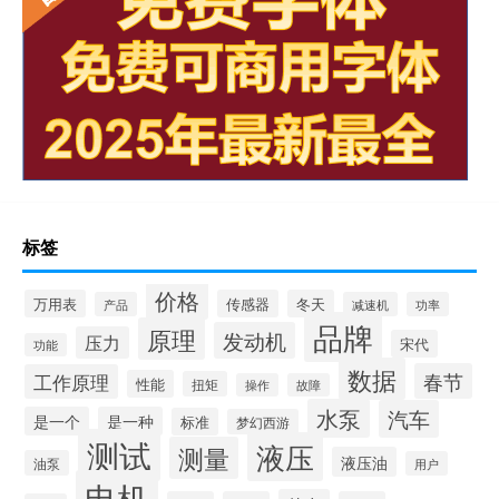
标签
价格
万用表
传感器
冬天
产品
减速机
功率
品牌
原理
发动机
压力
宋代
功能
数据
春节
工作原理
性能
扭矩
操作
故障
水泵
汽车
是一个
是一种
标准
梦幻西游
测试
液压
测量
液压油
油泵
用户
电机