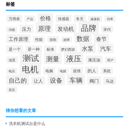
标签
价格
万用表
传感器
冬天
产品
功率
减速机
品牌
原理
发动机
压力
宋代
功能
数据
春节
工作原理
性能
扭矩
故障
水泵
汽车
是一个
是一种
标准
梦幻西游
测试
液压
测量
液压油
油泵
用户
电机
的人
电脑
疫情
系统
电压
电路
设备
车辆
自己的
阀门
让人
马达
高压
猜你想看的文章
洗衣机测试台是什么