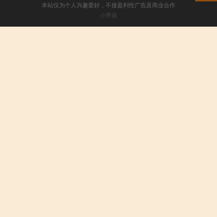
本站仅为个人兴趣爱好，不接盈利性广告及商业合作
小男孩