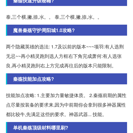
秦殇快速升级秘籍?
泰,三个横,撇,捺,氺。。 泰,三个横,撇,捺,氺。。
魔兽秦殇守护周阳城1.0攻略?
两个隐藏英雄的选法: 1.7及以前的版本~~~项羽:有人选荆
无忌~~再小精灵跑到选人方框右下角完成萧何:有人选张
良,再小精灵跑到右上方完成再往后的版本只能限制。
秦殇技能加点攻略?
技能加点攻略: 1.主要加力量敏捷体质。 2.秦殇前期的属性
点尽量按装备的要求来,因为中前期你会拿到很多神器属性
都比较牛,先满足这些的要求。神器武器... 技能。
单机秦殇顶级材料哪里刷?