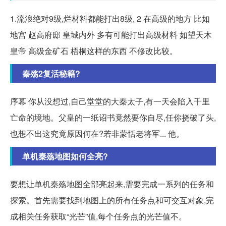
1.流浪绝对9级,烂材料都能打出8级, 2 在高级的地方 比如
地宫 赵高府邸 皇城内外 多有可能打出高级材料 如望天木
皇帝 高级金矿石 梧桐这样的东西 不修改比较。
秦殇2复活秘籍?
序幕 你从没想过,自己堂堂的大秦太子,有一天会陷入千里
亡命的境地。父皇的一纸诏书竟然要你自尽,任你挠破了头,
也想不出这究竟原因何在?若非蒙恬老将军... 他。
单机秦殇地图如何全亮?
要想让单机秦殇地图全部亮起来,需要完成一系列的任务和
探索。首先需要找到地图上的所有任务点和可交互对象,完
成相关任务获取“光芒”值,每个任务点的光芒值不。