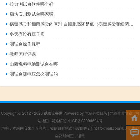
拉力测试台软件哪个好
廊坊安川测试台哪家强
病毒感染和细菌感染的区别 白细胞高还是低（病毒感染和细菌感染的区别）
冬天有没有豆子卖
测试台操作规程
教师怎样评课
山西燃料电池测试台在哪
测试台测电压怎么测试的
Copyright © 2012 - 2026
试验设备网
Powered by
网站分类目录
|
精选推荐文章
|
网
站地图
|
疑难解答
京ICP备08004694号
声明：本站内容来自互联网，如信息有错误可发邮件到f_fb#foxmail.com说明，我们
会及时纠正，谢谢