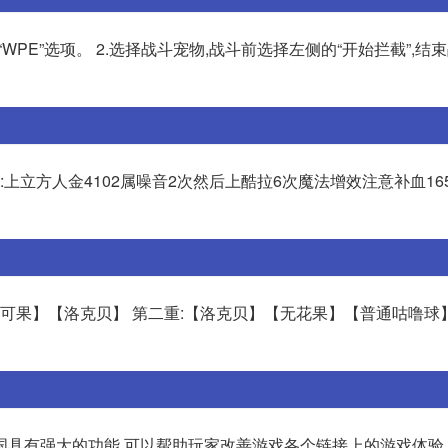
WPE”选项。 2.选择战斗宠物,战斗前选择左侧的“开始拦截”,结
1:上立方人金4102属噪音2次然后上酷拉6次魔法增效注意补血16
可果】【洛克贝】 第二重:【洛克贝】【无花果】【普通咕噜球】
国具有强大的功能,可以帮助玩家改善游戏各个链接上的游戏体验