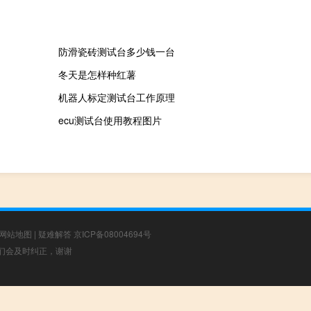
防滑瓷砖测试台多少钱一台
冬天是怎样种红薯
机器人标定测试台工作原理
ecu测试台使用教程图片
网站地图
|
疑难解答
京ICP备08004694号
，我们会及时纠正，谢谢