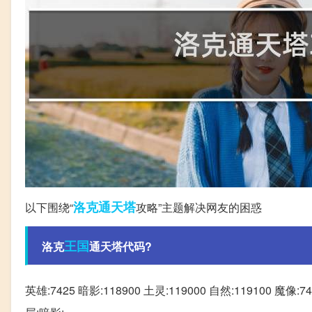
洛克
通天塔
以下围绕“
攻略”主题解决网友的困惑
王国
洛克
通天塔代码?
英雄:7425 暗影:118900 土灵:119000 自然:119100 魔像:7