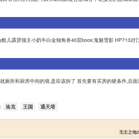
酷儿霹雳领主小奶牛白金独角兽40层boos:鬼魅雪影 HP7132打
,就厕所和厨房中间的墙,是应该拆了 首先要有买房的硬条件,后
：
洛克
王国
通天塔
无主之地2