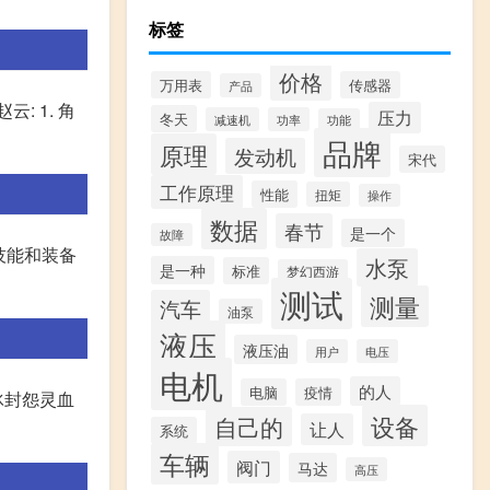
标签
价格
万用表
传感器
产品
 1. 角
压力
冬天
减速机
功率
功能
品牌
原理
发动机
宋代
工作原理
性能
扭矩
操作
数据
春节
是一个
故障
技能和装备
水泵
是一种
标准
梦幻西游
测试
测量
汽车
油泵
液压
液压油
用户
电压
电机
的人
电脑
疫情
冰封怨灵血
设备
自己的
让人
系统
车辆
阀门
马达
高压