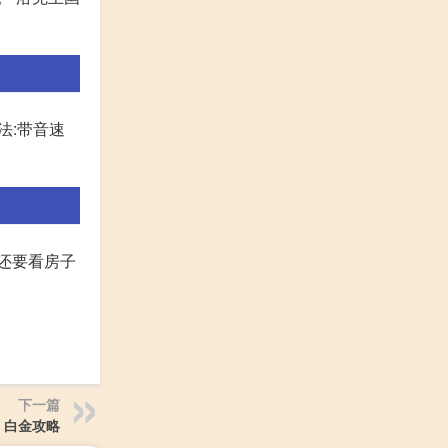
法:带音速
面还要看房子
下一篇
 白金攻略