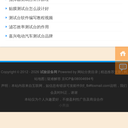
贴膜测试台怎么设计好
测试台软件编写教程视频
滤芯效率测试台的作用
嘉兴电动汽车测试台品牌
Copyright © 2012 - 2026
试验设备网
Powered by
网站分类目录
|
精选推荐文章
|
网
站地图
|
疑难解答
京ICP备08004694号
声明：本站内容来自互联网，如信息有错误可发邮件到f_fb#foxmail.com说明，我们
会及时纠正，谢谢
本站仅为个人兴趣爱好，不接盈利性广告及商业合作
小男孩