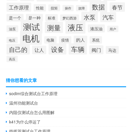
数据
春节
工作原理
性能
扭矩
操作
故障
水泵
汽车
是一个
是一种
标准
梦幻西游
测试
液压
测量
液压油
油泵
用户
电机
的人
电脑
疫情
系统
电压
设备
车辆
自己的
阀门
让人
马达
高压
猜你想看的文章
sodim综合测试台工作原理
温州功能测试台
内阻仪测试台怎么用图解
k41为什么停运了
指挥器测试台工作原理