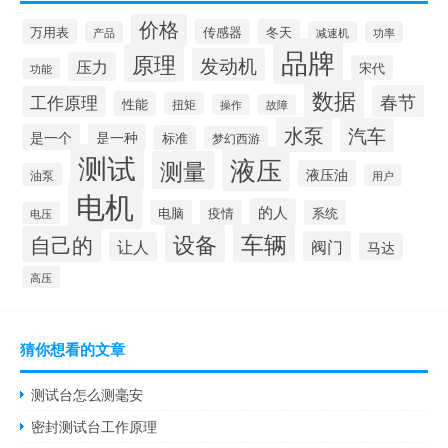
价格
万用表
传感器
冬天
产品
减速机
功率
品牌
原理
发动机
压力
宋代
功能
数据
春节
工作原理
性能
扭矩
操作
故障
水泵
汽车
是一个
是一种
标准
梦幻西游
测试
液压
测量
液压油
油泵
用户
电机
的人
电脑
疫情
系统
电压
设备
车辆
自己的
阀门
让人
马达
高压
猜你想看的文章
测试台怎么测毫安
密封测试台工作原理