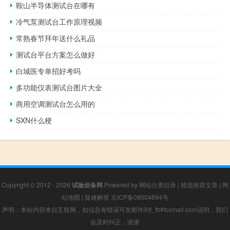
鞍山半导体测试台在哪有
冷气泵测试台工作原理视频
常熟春节拜年送什么礼品
测试台平台方案怎么做好
白城医专单招好考吗
多功能仪表测试台图片大全
商用空调测试台怎么用的
SXN什么梗
Copyright © 2012 - 2026
试验设备网
Powered by
网站分类目录
|
精选推荐文章
|
网
站地图
|
疑难解答
京ICP备08004694号
声明：本站内容来自互联网，如信息有错误可发邮件到f_fb#foxmail.com说明，我们
会及时纠正，谢谢