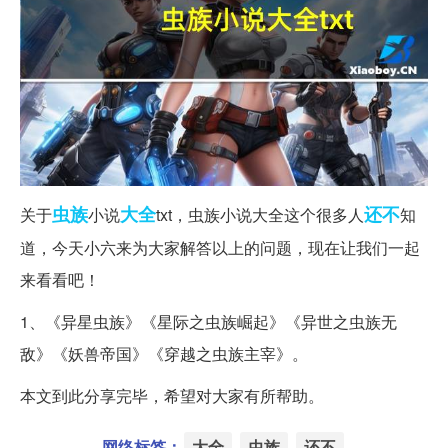
虫族
大全
还不
关于
小说
txt，虫族小说大全这个很多人
知
道，今天小六来为大家解答以上的问题，现在让我们一起
来看看吧！
1、《异星虫族》《星际之虫族崛起》《异世之虫族无
敌》《妖兽帝国》《穿越之虫族主宰》。
本文到此分享完毕，希望对大家有所帮助。
网络标签：
大全
虫族
还不