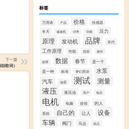
标签
价格
万用表
传感器
产品
压力
冬天
减速机
功率
功能
品牌
原理
发动机
宋代
工作原理
性能
扭矩
操作
数据
下一篇
春节
是一个
故障
颜劫歌词）
水泵
是一种
标准
梦幻西游
测试
测量
汽车
油泵
液压
液压油
用户
电压
电机
的人
电脑
疫情
设备
自己的
让人
系统
车辆
阀门
马达
高压