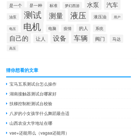
水泵
汽车
是一个
是一种
标准
梦幻西游
测试
液压
测量
液压油
油泵
用户
电机
的人
电脑
疫情
系统
电压
设备
车辆
自己的
阀门
让人
马达
高压
猜你想看的文章
宝马五系测试台怎么操作
湖南接触器测试台哪家好
扶梯控制柜测试台校验
八岁的小女孩学什么舞蹈最合适
山西农业大学地址在哪
vae+还能用么（vagaa还能用）