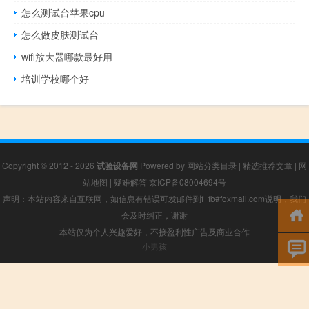
怎么测试台苹果cpu
怎么做皮肤测试台
wifi放大器哪款最好用
培训学校哪个好
Copyright © 2012 - 2026
试验设备网
Powered by
网站分类目录
|
精选推荐文章
|
网
站地图
|
疑难解答
京ICP备08004694号
声明：本站内容来自互联网，如信息有错误可发邮件到f_fb#foxmail.com说明，我们
会及时纠正，谢谢
本站仅为个人兴趣爱好，不接盈利性广告及商业合作
小男孩