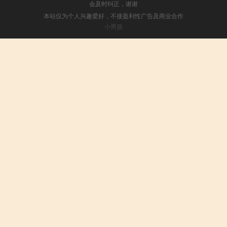
会及时纠正，谢谢
本站仅为个人兴趣爱好，不接盈利性广告及商业合作
小男孩