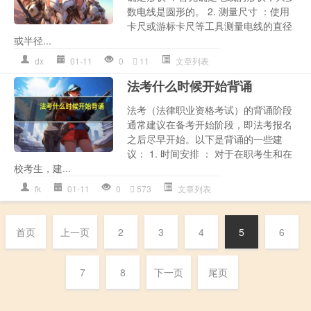
数电线是圆形的。 2. 测量尺寸 ：使用
卡尺或游标卡尺等工具测量电线的直径
或半径...
dx
01-11
0
11
文章列表
法考什么时候开始背诵
法考（法律职业资格考试）的背诵阶段
通常建议在备考开始阶段，即法考报名
之后尽早开始。以下是背诵的一些建
议： 1. 时间安排 ： 对于在职考生和在
校考生，建...
fk
01-11
0
573
文章列表
首页
上一页
2
3
4
5
6
7
8
下一页
尾页