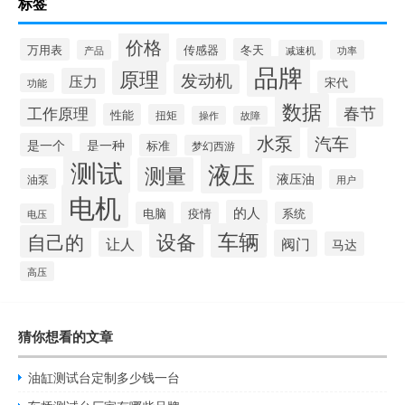
标签
价格
万用表
传感器
冬天
产品
减速机
功率
品牌
原理
发动机
压力
宋代
功能
数据
春节
工作原理
性能
扭矩
操作
故障
水泵
汽车
是一个
是一种
标准
梦幻西游
测试
液压
测量
液压油
油泵
用户
电机
的人
电脑
疫情
系统
电压
设备
车辆
自己的
阀门
让人
马达
高压
猜你想看的文章
油缸测试台定制多少钱一台