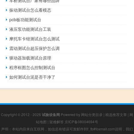
车桥测试台厂家有哪些品牌
振动测试台怎么看模态
pcb板功能测试台
液压泵功能测试台工装
摩托车卡钳测试台怎么测试
震动测试台超压保护怎么调
驱动器加载测试台原理
程序框图怎么控制测试台
如何测试台泥是否干净了
Copyright © 2012 - 2026
试验设备网
Powered by
网站分类目录
|
精选推荐文章
|
网
站地图
|
疑难解答
京ICP备08004694号
声明：本站内容来自互联网，如信息有错误可发邮件到f_fb#foxmail.com说明，我们