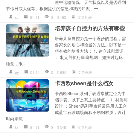
途中运输情况、天气状况以及是否遇到
节假日或大促等。根据提供的信息和我的知识，一...
sz
01-11
0
463
文章列表
培养孩子自控力的方法有哪些
培养儿童自控力是一个逐步的过程，需
要家长的耐心和恰当的方法。以下是一
些有效的培养方法： 1. 建立规则意识
： 制定并执行家庭规则，如按时起床、
睡觉，限...
py
01-11
0
685
文章列表
卡西欧sheen是什么档次
卡西欧Sheen系列手表通常被定位为中
档手表。以下是其主要特点： 1. 材质与
设计 ：Sheen系列手表通常采用人工合
成蓝宝石玻璃镜面和不锈钢材质，设计
时尚潮流...
kx
01-11
0
345
文章列表