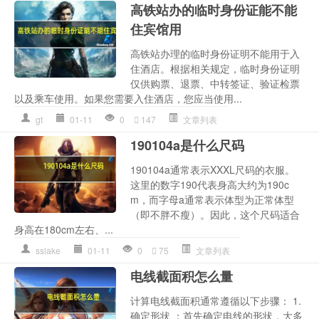
高铁站办的临时身份证能不能
住宾馆用
高铁站办理的临时身份证明不能用于入
住酒店。根据相关规定，临时身份证明
仅供购票、退票、中转签证、验证检票
以及乘车使用。如果您需要入住酒店，您应当使用...
gt
01-11
0
147
文章列表
190104a是什么尺码
190104a通常表示XXXL尺码的衣服。
这里的数字190代表身高大约为190c
m，而字母a通常表示体型为正常体型
（即不胖不瘦）。因此，这个尺码适合
身高在180cm左右、...
sslake
01-11
0
75
文章列表
电线截面积怎么量
计算电线截面积通常遵循以下步骤： 1.
确定形状 ：首先确定电线的形状，大多