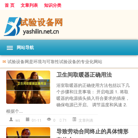
首 页
文章列表
知识分类
网站导航
✉
试验设备网是环境与可靠性试验设备的专业化网站
卫生间取暖器正确用法
浴室取暖器的正确使用方法包括以下几
个步骤和注意事项： 开启电源 1. 将取
暖器的电源插头插入符合要求的插座，
确保电源已开启。 调节温度和风速 2.
根据个...
ws
01-11
0
71
文章列表
导致劳动合同终止的具体情形